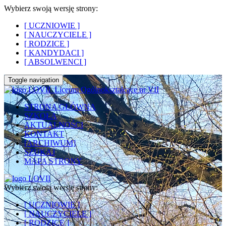
Wybierz swoją wersję strony:
[ UCZNIOWIE ]
[ NAUCZYCIELE ]
[ RODZICE ]
[ KANDYDACI ]
[ ABSOLWENCI ]
Toggle navigation
Liceum Ogólnokształcące nr VII
STRONA GŁÓWNA
SZKOŁA
AKTUALNOŚCI
KONTAKT
[ARCHIWUM]
SZUKAJ
MAPA STRONY
Wybierz swoją wersję strony:
[ UCZNIOWIE ]
[ NAUCZYCIELE ]
[ RODZICE ]