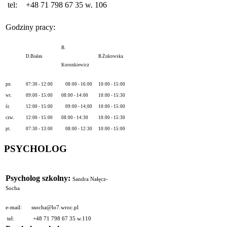
tel:
+48 71 798 67 35 w. 106
Godziny pracy:
B.
D.Białas
B.Żukowska
Koronkiewicz
pn.
07:30 - 12:00
08:00 - 16:00
10:00 - 15:00
wt.
09:00 - 15:00
08:00 - 14:00
10:00 - 15:30
śr.
12:00 - 15:00
09:00 - 14;00
10:00 - 15:00
czw.
12:00 - 15:00
08:00 - 14:30
10:00 - 15:30
pt.
07:30 - 13:00
08:00 - 12:30
10:00 - 15:00
PSYCHOLOG
Psycholog szkolny:
Sandra Nałęcz-
Socha
e-mail:
ssocha@lo7.wroc.pl
tel:
+48 71 798 67 35 w.110