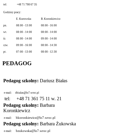
tel:
+48 71 798 67 35
Godziny pracy:
E. Kurowska
B. Koronkiewicz
pn.
08:00 - 13:00
08:00 - 16:00
wt.
08:00 - 14:00
08:00 - 14:00
śr.
08:00 - 14:00
09:00 - 14:00
czw.
09:00 - 16:00
08:00 - 14:30
pt.
07:00 - 13:00
08:00 - 12:30
PEDAGOG
Pedagog szkolny:
Dariusz Białas
e-mail:
dbialas@lo7.wroc.pl
tel:
+48 71 361 75 11 w. 21
Pedagog szkolny:
Barbara
Koronkiewicz
bkoronkiewicz@lo7.wroc.pl
e-mail:
Pedagog szkolny:
Barbara Żukowska
bzukowska@lo7.wroc.pl
e-mail: