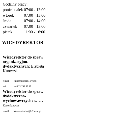
Godziny pracy:
poniedziałek
07:00 - 13:00
wtorek
07:00 - 13:00
środa
07:00 - 14:00
czwartek
07:00 - 13:00
piątek
11:00 - 16:00
WICEDYREKTOR
Wicedyrektor do spraw
organizacyjno-
dydaktycznych:
Elżbieta
Kurowska
e-mail:
ekurowska@lo7.wroc.pl
tel:
+48 71 798 67 35
Wicedyrektor do spraw
dydaktyczno-
wychowawczych:
Barbara
Koronkiewicz
e-mail:
bkoronkiewicz@lo7.wroc.pl