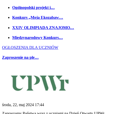
Ogólnopolski projekt i…
Konkurs „Moja Ekozabaw…
XXIV OLIMPIADA ZNAJOMO…
Międzynarodowy Konkurs…
OGŁOSZENIA DLA UCZNIÓW
Zaproszenie na ple…
środa, 22, maj 2024 17:44
Zapraszamy Państwa wraz z uczniami na Dzień Otwarty UPWr,