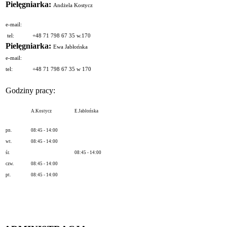
Pielęgniarka:
Andżela Kostycz
e-mail:
tel:
+48 71 798 67 35 w.170
Pielęgniarka:
Ewa Jabłońska
e-mail:
tel:
+48 71 798 67 35 w 170
Godziny pracy:
A.Kostycz
E.Jabłońska
pn.
08:45 - 14:00
wt.
08:45 - 14:00
śr.
08:45 - 14:00
czw.
08:45 - 14:00
pt.
08:45 - 14:00