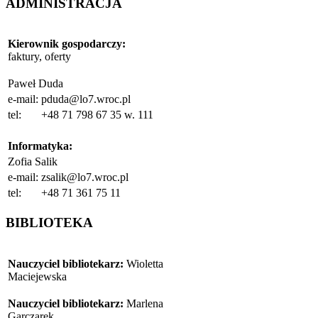
ADMINISTRACJA
Kierownik gospodarczy
:
faktury, oferty
Paweł Duda
e-mail:
pduda@lo7.wroc.pl
tel:
+48 71 798 67 35 w. 111
Informatyka:
Zofia Salik
e-mail:
zsalik@lo7.wroc.pl
tel:
+48 71 361 75 11
BIBLIOTEKA
Nauczyciel bibliotekarz:
Wioletta
Maciejewska
Nauczyciel bibliotekarz:
Marlena
Garczarek