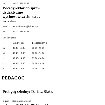
tel:
+48 71 798 67 35
Wicedyrektor do spraw
dydaktyczno-
wychowawczych:
Barbara
Koronkiewicz
e-mail:
bkoronkiewicz@lo7.wroc.pl
tel:
+48 71 798 67 35
Godziny pracy:
E. Kurowska
B. Koronkiewicz
pn.
08:00 - 13:00
08:00 - 16:00
wt.
08:00 - 14:00
08:00 - 14:00
śr.
08:00 - 14:00
09:00 - 14:00
czw.
09:00 - 16:00
08:00 - 14:30
pt.
07:00 - 13:00
08:00 - 12:30
PEDAGOG
Pedagog szkolny:
Dariusz Białas
e-mail:
dbialas@lo7.wroc.pl