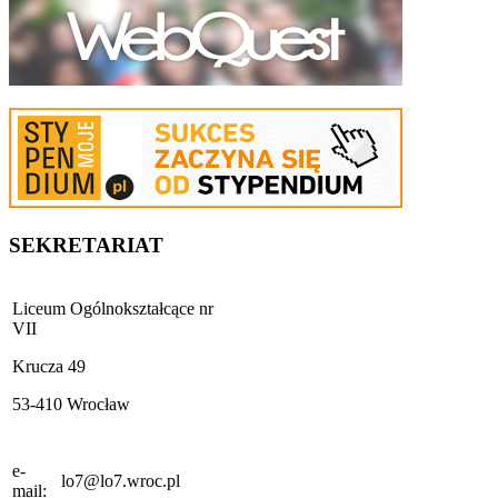
SEKRETARIAT
Liceum Ogólnokształcące nr
VII
Krucza 49
53-410 Wrocław
e-
lo7@lo7.wroc.pl
mail: