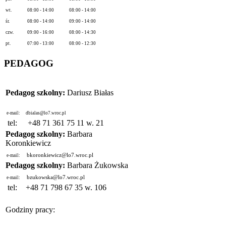
wt.
08:00 - 14:00
08:00 - 14:00
śr.
08:00 - 14:00
09:00 - 14:00
czw.
09:00 - 16:00
08:00 - 14:30
pt.
07:00 - 13:00
08:00 - 12:30
PEDAGOG
Pedagog szkolny:
Dariusz Białas
e-mail:
dbialas@lo7.wroc.pl
tel:
+48 71 361 75 11 w. 21
Pedagog szkolny:
Barbara
Koronkiewicz
bkoronkiewicz@lo7.wroc.pl
e-mail:
Pedagog szkolny:
Barbara Żukowska
bzukowska@lo7.wroc.pl
e-mail:
tel:
+48 71 798 67 35 w. 106
Godziny pracy: