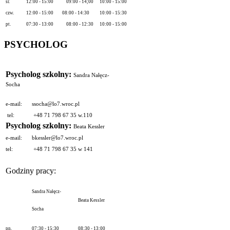
śr.
12:00 - 15:00
09:00 - 14;00
10:00 - 15:00
czw.
12:00 - 15:00
08:00 - 14:30
10:00 - 15:30
pt.
07:30 - 13:00
08:00 - 12:30
10:00 - 15:00
PSYCHOLOG
Psycholog szkolny:
Sandra Nałęcz-
Socha
e-mail:
ssocha@lo7.wroc.pl
tel:
+48 71 798 67 35 w.110
Psycholog szkolny:
Beata Kessler
e-mail:
bkessler@lo7.wroc.pl
tel:
+48 71 798 67 35 w 141
Godziny pracy:
Sandra Nałęcz-
Beata Kessler
Socha
pn.
07:30 - 15:30
08:30 - 13:00