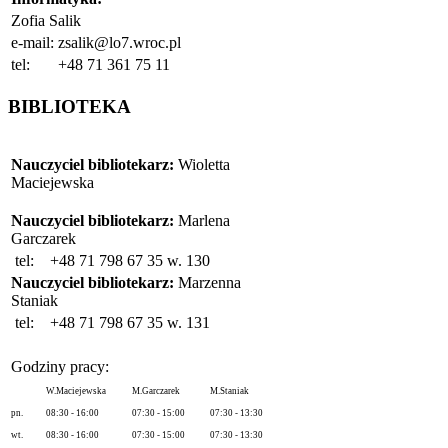
Zofia Salik
e-mail:
zsalik@lo7.wroc.pl
tel:
+48 71 361 75 11
BIBLIOTEKA
Nauczyciel bibliotekarz:
Wioletta
Maciejewska
Nauczyciel bibliotekarz:
Marlena
Garczarek
tel:
+48 71 798 67 35 w. 130
Nauczyciel bibliotekarz:
Marzenna
Staniak
tel:
+48 71 798 67 35 w. 131
Godziny pracy:
W.Maciejewska
M.Garczarek
M.Staniak
pn.
08:30 - 16:00
07:30 - 15:00
07:30 - 13:30
wt.
08:30 - 16:00
07:30 - 15:00
07:30 - 13:30