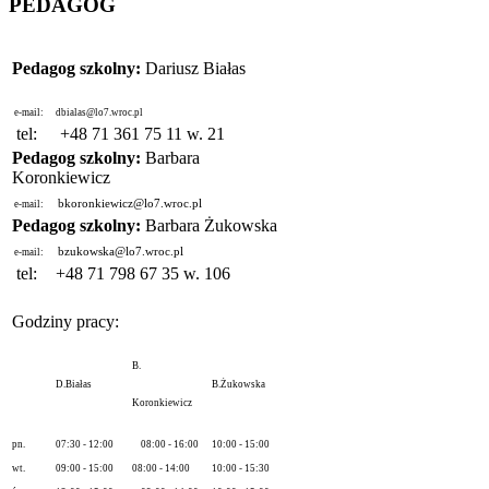
PEDAGOG
Pedagog szkolny:
Dariusz Białas
e-mail:
dbialas@lo7.wroc.pl
tel:
+48 71 361 75 11 w. 21
Pedagog szkolny:
Barbara
Koronkiewicz
bkoronkiewicz@lo7.wroc.pl
e-mail:
Pedagog szkolny:
Barbara Żukowska
bzukowska@lo7.wroc.pl
e-mail:
tel:
+48 71 798 67 35 w. 106
Godziny pracy:
B.
D.Białas
B.Żukowska
Koronkiewicz
pn.
07:30 - 12:00
08:00 - 16:00
10:00 - 15:00
wt.
09:00 - 15:00
08:00 - 14:00
10:00 - 15:30