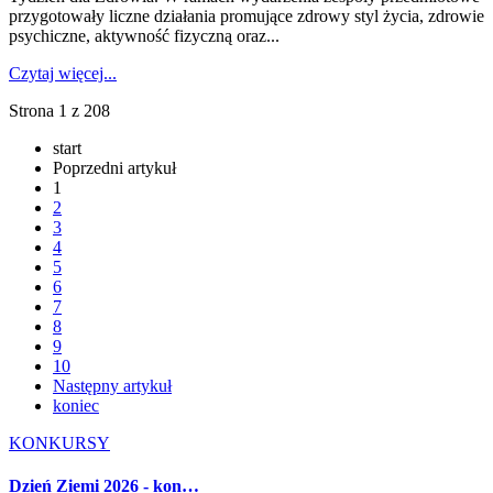
przygotowały liczne działania promujące zdrowy styl życia, zdrowie
psychiczne, aktywność fizyczną oraz...
Czytaj więcej...
Strona 1 z 208
start
Poprzedni artykuł
1
2
3
4
5
6
7
8
9
10
Następny artykuł
koniec
KONKURSY
Dzień Ziemi 2026 - kon…