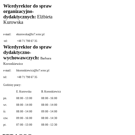
Wicedyrektor do spraw
organizacyjno-
dydaktycznych:
Elżbieta
Kurowska
e-mail:
ekurowska@lo7.wroc.pl
tel:
+48 71 798 67 35
Wicedyrektor do spraw
dydaktyczno-
wychowawczych:
Barbara
Koronkiewicz
e-mail:
bkoronkiewicz@lo7.wroc.pl
tel:
+48 71 798 67 35
Godziny pracy:
E. Kurowska
B. Koronkiewicz
pn.
08:00 - 13:00
08:00 - 16:00
wt.
08:00 - 14:00
08:00 - 14:00
śr.
08:00 - 14:00
09:00 - 14:00
czw.
09:00 - 16:00
08:00 - 14:30
pt.
07:00 - 13:00
08:00 - 12:30