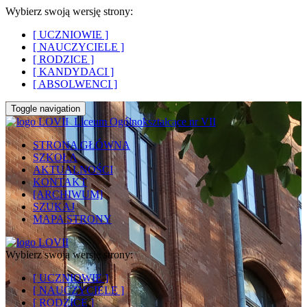
Wybierz swoją wersję strony:
[ UCZNIOWIE ]
[ NAUCZYCIELE ]
[ RODZICE ]
[ KANDYDACI ]
[ ABSOLWENCI ]
Toggle navigation
Liceum Ogólnokształcące nr VII
STRONA GŁÓWNA
SZKOŁA
AKTUALNOŚCI
KONTAKT
[ARCHIWUM]
SZUKAJ
MAPA STRONY
Wybierz swoją wersję strony:
[ UCZNIOWIE ]
[ NAUCZYCIELE ]
[ RODZICE ]