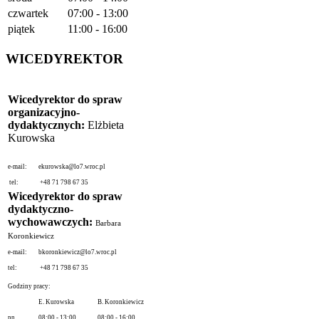
czwartek
07:00 - 13:00
piątek
11:00 - 16:00
WICEDYREKTOR
Wicedyrektor do spraw
organizacyjno-
dydaktycznych:
Elżbieta
Kurowska
e-mail:
ekurowska@lo7.wroc.pl
tel:
+48 71 798 67 35
Wicedyrektor do spraw
dydaktyczno-
wychowawczych:
Barbara
Koronkiewicz
e-mail:
bkoronkiewicz@lo7.wroc.pl
tel:
+48 71 798 67 35
Godziny pracy:
E. Kurowska
B. Koronkiewicz
pn.
08:00 - 13:00
08:00 - 16:00