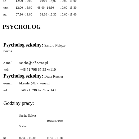
śr.
12:00 - 15:00
09:00 - 14;00
10:00 - 15:00
czw.
12:00 - 15:00
08:00 - 14:30
10:00 - 15:30
pt.
07:30 - 13:00
08:00 - 12:30
10:00 - 15:00
PSYCHOLOG
Psycholog szkolny:
Sandra Nałęcz-
Socha
e-mail:
ssocha@lo7.wroc.pl
tel:
+48 71 798 67 35 w.110
Psycholog szkolny:
Beata Kessler
e-mail:
bkessler@lo7.wroc.pl
tel:
+48 71 798 67 35 w 141
Godziny pracy:
Sandra Nałęcz-
Beata Kessler
Socha
pn.
07:30 - 15:30
08:30 - 13:00