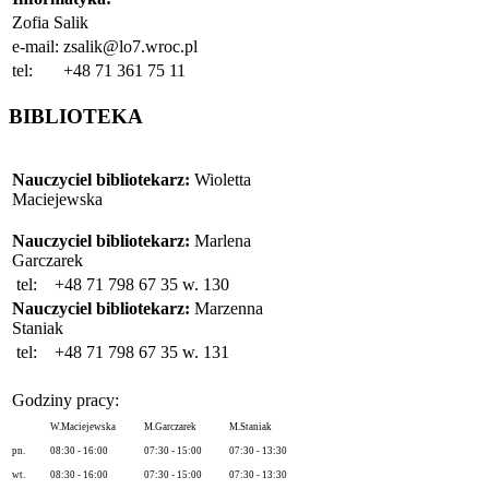
Zofia Salik
e-mail:
zsalik@lo7.wroc.pl
tel:
+48 71 361 75 11
BIBLIOTEKA
Nauczyciel bibliotekarz:
Wioletta
Maciejewska
Nauczyciel bibliotekarz:
Marlena
Garczarek
tel:
+48 71 798 67 35 w. 130
Nauczyciel bibliotekarz:
Marzenna
Staniak
tel:
+48 71 798 67 35 w. 131
Godziny pracy:
W.Maciejewska
M.Garczarek
M.Staniak
pn.
08:30 - 16:00
07:30 - 15:00
07:30 - 13:30
wt.
08:30 - 16:00
07:30 - 15:00
07:30 - 13:30