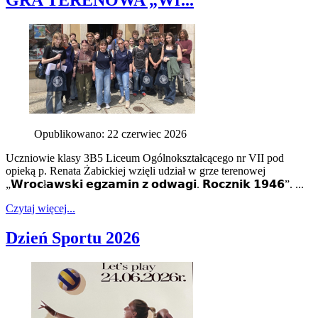
Opublikowano: 22 czerwiec 2026
Uczniowie klasy 3B5 Liceum Ogólnokształcącego nr VII pod
opieką p. Renata Żabickiej wzięli udział w grze terenowej
„𝗪𝗿𝗼𝗰ł𝗮𝘄𝘀𝗸𝗶 𝗲𝗴𝘇𝗮𝗺𝗶𝗻 𝘇 𝗼𝗱𝘄𝗮𝗴𝗶. 𝗥𝗼𝗰𝘇𝗻𝗶𝗸 𝟭𝟵𝟰𝟲”. ...
Czytaj więcej...
Dzień Sportu 2026