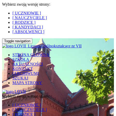
Wybierz swoją wersję strony:
[ UCZNIOWIE ]
[ NAUCZYCIELE ]
[ RODZICE ]
[ KANDYDACI ]
[ ABSOLWENCI ]
Toggle navigation
Liceum Ogólnokształcące nr VII
STRONA GŁÓWNA
SZKOŁA
AKTUALNOŚCI
KONTAKT
[ARCHIWUM]
SZUKAJ
MAPA STRONY
Wybierz swoją wersję strony:
[ UCZNIOWIE ]
[ NAUCZYCIELE ]
[ RODZICE ]