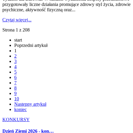
przygotowały liczne działania promujące zdrowy styl życia, zdrowie
psychiczne, aktywność fizyczną oraz...
Czytaj więcej...
Strona 1 z 208
start
Poprzedni artykuł
1
2
3
4
5
6
7
8
9
10
Następny artykuł
koniec
KONKURSY
Dzień Ziemi 2026 - kon…