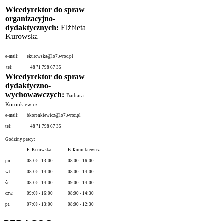
Wicedyrektor do spraw
organizacyjno-
dydaktycznych:
Elżbieta
Kurowska
e-mail:
ekurowska@lo7.wroc.pl
tel:
+48 71 798 67 35
Wicedyrektor do spraw
dydaktyczno-
wychowawczych:
Barbara
Koronkiewicz
e-mail:
bkoronkiewicz@lo7.wroc.pl
tel:
+48 71 798 67 35
Godziny pracy:
E. Kurowska
B. Koronkiewicz
pn.
08:00 - 13:00
08:00 - 16:00
wt.
08:00 - 14:00
08:00 - 14:00
śr.
08:00 - 14:00
09:00 - 14:00
czw.
09:00 - 16:00
08:00 - 14:30
pt.
07:00 - 13:00
08:00 - 12:30