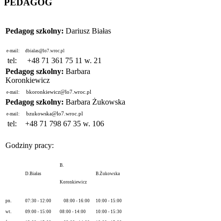
PEDAGOG
Pedagog szkolny:
Dariusz Białas
e-mail:
dbialas@lo7.wroc.pl
tel:
+48 71 361 75 11 w. 21
Pedagog szkolny:
Barbara
Koronkiewicz
bkoronkiewicz@lo7.wroc.pl
e-mail:
Pedagog szkolny:
Barbara Żukowska
bzukowska@lo7.wroc.pl
e-mail:
tel:
+48 71 798 67 35 w. 106
Godziny pracy:
B.
D.Białas
B.Żukowska
Koronkiewicz
pn.
07:30 - 12:00
08:00 - 16:00
10:00 - 15:00
wt.
09:00 - 15:00
08:00 - 14:00
10:00 - 15:30