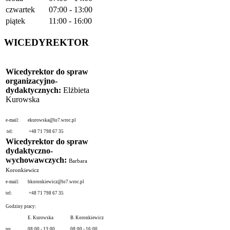
czwartek
07:00 - 13:00
piątek
11:00 - 16:00
WICEDYREKTOR
Wicedyrektor do spraw
organizacyjno-
dydaktycznych:
Elżbieta
Kurowska
e-mail:
ekurowska@lo7.wroc.pl
tel:
+48 71 798 67 35
Wicedyrektor do spraw
dydaktyczno-
wychowawczych:
Barbara
Koronkiewicz
e-mail:
bkoronkiewicz@lo7.wroc.pl
tel:
+48 71 798 67 35
Godziny pracy:
E. Kurowska
B. Koronkiewicz
pn.
08:00 - 13:00
08:00 - 16:00