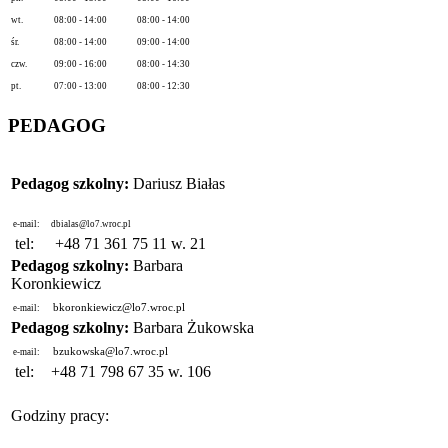
wt.
08:00 - 14:00
08:00 - 14:00
śr.
08:00 - 14:00
09:00 - 14:00
czw.
09:00 - 16:00
08:00 - 14:30
pt.
07:00 - 13:00
08:00 - 12:30
PEDAGOG
Pedagog szkolny:
Dariusz Białas
e-mail:
dbialas@lo7.wroc.pl
tel:
+48 71 361 75 11 w. 21
Pedagog szkolny:
Barbara
Koronkiewicz
bkoronkiewicz@lo7.wroc.pl
e-mail:
Pedagog szkolny:
Barbara Żukowska
bzukowska@lo7.wroc.pl
e-mail:
tel:
+48 71 798 67 35 w. 106
Godziny pracy: