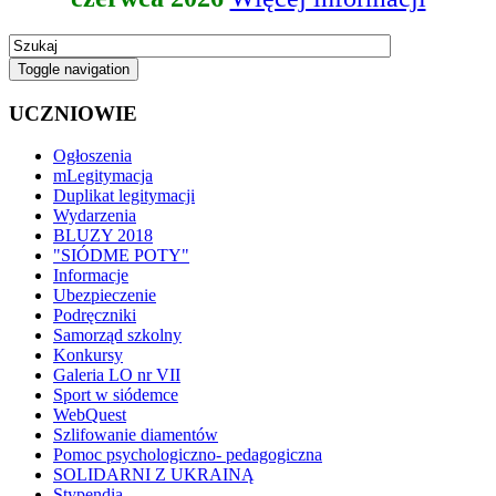
Toggle navigation
UCZNIOWIE
Ogłoszenia
mLegitymacja
Duplikat legitymacji
Wydarzenia
BLUZY 2018
"SIÓDME POTY"
Informacje
Ubezpieczenie
Podręczniki
Samorząd szkolny
Konkursy
Galeria LO nr VII
Sport w siódemce
WebQuest
Szlifowanie diamentów
Pomoc psychologiczno- pedagogiczna
SOLIDARNI Z UKRAINĄ
Stypendia