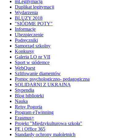
mLegitymacja
Duplikat legitymacji
Wydarzenia
BLUZY 2018
"SIÓDME POTY"
Informacje
Ubezpieczenie
Podręczniki
Samorząd szkolny
Konkursy
Galeria LO nr VII
Sport w siódemce
WebQuest
Szlifowanie diamentów
Pomoc psychologiczno- pedagogiczna
SOLIDARNI Z UKRAINĄ
Stypendia
Blog biblioteki
Nauka
Rejsy Pogorią
Program eTwinning
Erasmus+
Projekt "Międzykulturowa szkoła"
PE i Office 365
Standardy ochrony małoletnich