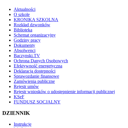
Aktualności
O szkole
KRONIKA SZKOLNA
Rozkład dzwonków
Biblioteka
Schemat organizacyjny
Godziny pracy
Dokumenty
Absolwenci
Baczynski.TV
Ochrona Danych Osobowych
Efektywność energetyczna
Deklaracja dostępności
Sprawozdanie finansowe
Zamówienia publiczne
Rejestr umów
Rejestr wniosków o udostępnienie informacji publicznej
KSeF
FUNDUSZ SOCJALNY
DZIENNIK
Instrukcje