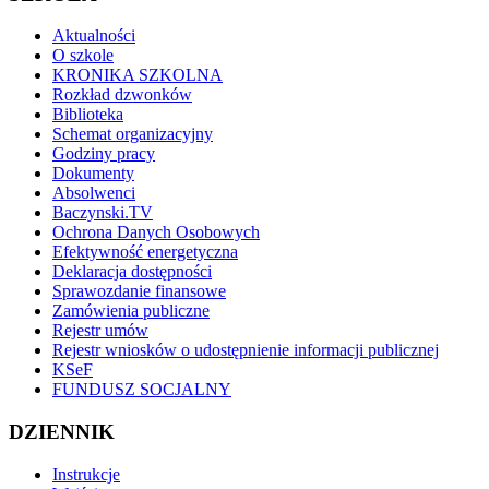
Aktualności
O szkole
KRONIKA SZKOLNA
Rozkład dzwonków
Biblioteka
Schemat organizacyjny
Godziny pracy
Dokumenty
Absolwenci
Baczynski.TV
Ochrona Danych Osobowych
Efektywność energetyczna
Deklaracja dostępności
Sprawozdanie finansowe
Zamówienia publiczne
Rejestr umów
Rejestr wniosków o udostępnienie informacji publicznej
KSeF
FUNDUSZ SOCJALNY
DZIENNIK
Instrukcje