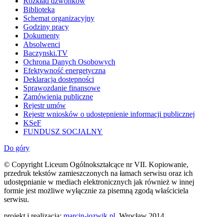
Rozkład dzwonków
Biblioteka
Schemat organizacyjny
Godziny pracy
Dokumenty
Absolwenci
Baczynski.TV
Ochrona Danych Osobowych
Efektywność energetyczna
Deklaracja dostępności
Sprawozdanie finansowe
Zamówienia publiczne
Rejestr umów
Rejestr wniosków o udostępnienie informacji publicznej
KSeF
FUNDUSZ SOCJALNY
Do góry
© Copyright Liceum Ogólnokształcące nr VII. Kopiowanie,
przedruk tekstów zamieszczonych na łamach serwisu oraz ich
udostępnianie w mediach elektronicznych jak również w innej
formie jest możliwe wyłącznie za pisemną zgodą właściciela
serwisu.
projekt i realizacja:
marcin-jozwik.pl
, Wrocław 2014