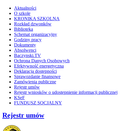
Aktualności
O szkole
KRONIKA SZKOLNA
Rozkład dzwonków
Biblioteka
Schemat organizacyjny
Godziny pracy
Dokumenty
Absolwenci
Baczynski.TV
Ochrona Danych Osobowych
Efektywność energetyczna
Deklaracja dostępności
Sprawozdanie finansowe
Zamówienia publiczne
Rejestr umów
Rejestr wniosków o udostępnienie informacji publicznej
KSeF
FUNDUSZ SOCJALNY
Rejestr umów