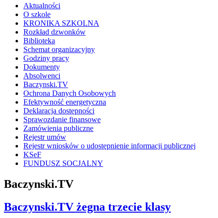
Aktualności
O szkole
KRONIKA SZKOLNA
Rozkład dzwonków
Biblioteka
Schemat organizacyjny
Godziny pracy
Dokumenty
Absolwenci
Baczynski.TV
Ochrona Danych Osobowych
Efektywność energetyczna
Deklaracja dostępności
Sprawozdanie finansowe
Zamówienia publiczne
Rejestr umów
Rejestr wniosków o udostępnienie informacji publicznej
KSeF
FUNDUSZ SOCJALNY
Baczynski.TV
Baczynski.TV żegna trzecie klasy