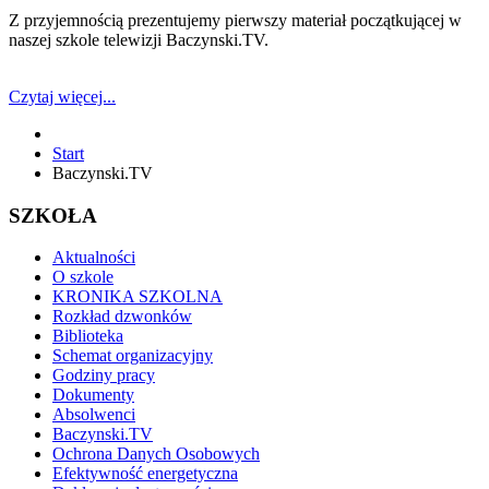
Z przyjemnością prezentujemy pierwszy materiał początkującej w
naszej szkole telewizji Baczynski.TV.
Czytaj więcej...
Start
Baczynski.TV
SZKOŁA
Aktualności
O szkole
KRONIKA SZKOLNA
Rozkład dzwonków
Biblioteka
Schemat organizacyjny
Godziny pracy
Dokumenty
Absolwenci
Baczynski.TV
Ochrona Danych Osobowych
Efektywność energetyczna