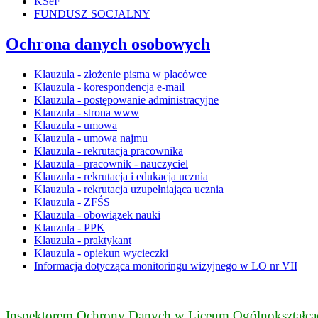
KSeF
FUNDUSZ SOCJALNY
Ochrona danych osobowych
Klauzula - złożenie pisma w placówce
Klauzula - korespondencja e-mail
Klauzula - postępowanie administracyjne
Klauzula - strona www
Klauzula - umowa
Klauzula - umowa najmu
Klauzula - rekrutacja pracownika
Klauzula - pracownik - nauczyciel
Klauzula - rekrutacja i edukacja ucznia
Klauzula - rekrutacja uzupełniająca ucznia
Klauzula - ZFŚS
Klauzula - obowiązek nauki
Klauzula - PPK
Klauzula - praktykant
Klauzula - opiekun wycieczki
Informacja dotycząca monitoringu wizyjnego w LO nr VII
Inspektorem Ochrony Danych w Liceum Ogólnokształcąc