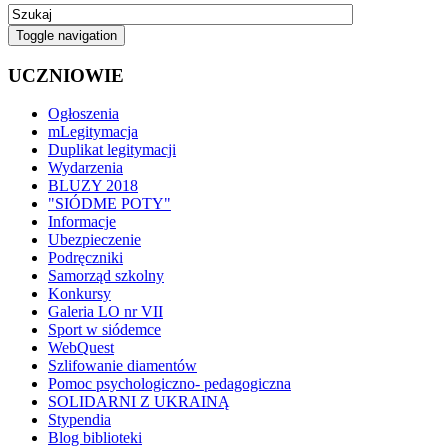
Toggle navigation
UCZNIOWIE
Ogłoszenia
mLegitymacja
Duplikat legitymacji
Wydarzenia
BLUZY 2018
"SIÓDME POTY"
Informacje
Ubezpieczenie
Podręczniki
Samorząd szkolny
Konkursy
Galeria LO nr VII
Sport w siódemce
WebQuest
Szlifowanie diamentów
Pomoc psychologiczno- pedagogiczna
SOLIDARNI Z UKRAINĄ
Stypendia
Blog biblioteki