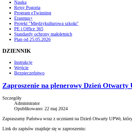
Nauka
Rejsy Pogorią
Program eTwinning
Erasmus+
Projekt "Międzykulturowa szkoła"
PE i Office 365
Standardy ochrony małoletnich
Plan od 25.05.2026
DZIENNIK
Instrukcje
Wejście
Bezpieczeństwo
Zaproszenie na plenerowy Dzień Otwart
Szczegóły
Administrator
Opublikowano: 22 maj 2024
Zapraszamy Państwa wraz z uczniami na Dzień Otwarty UPWr, który
Link do zapisów znajduje się w zaproszeniu: