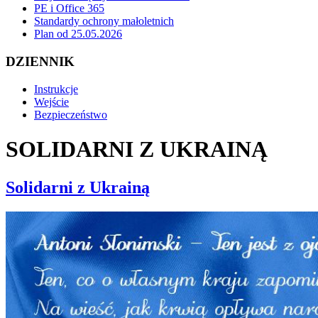
PE i Office 365
Standardy ochrony małoletnich
Plan od 25.05.2026
DZIENNIK
Instrukcje
Wejście
Bezpieczeństwo
SOLIDARNI Z UKRAINĄ
Solidarni z Ukrainą