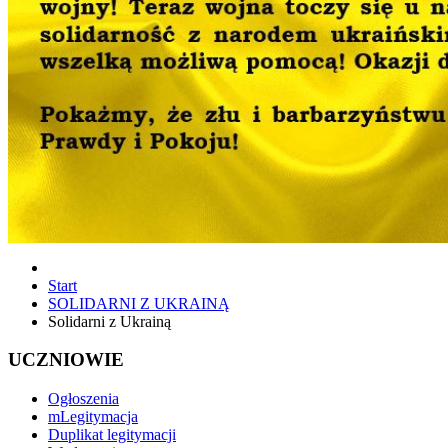
Start
SOLIDARNI Z UKRAINĄ
Solidarni z Ukrainą
UCZNIOWIE
Ogłoszenia
mLegitymacja
Duplikat legitymacji