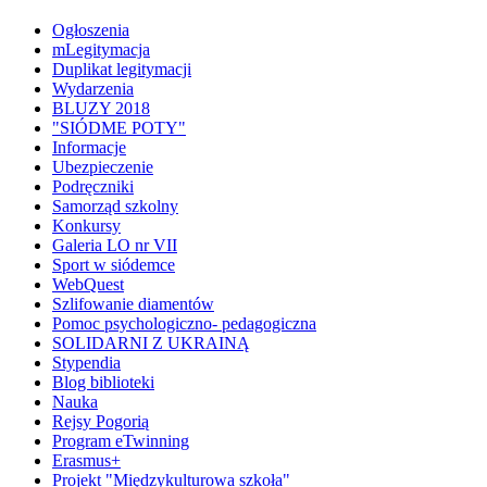
Ogłoszenia
mLegitymacja
Duplikat legitymacji
Wydarzenia
BLUZY 2018
"SIÓDME POTY"
Informacje
Ubezpieczenie
Podręczniki
Samorząd szkolny
Konkursy
Galeria LO nr VII
Sport w siódemce
WebQuest
Szlifowanie diamentów
Pomoc psychologiczno- pedagogiczna
SOLIDARNI Z UKRAINĄ
Stypendia
Blog biblioteki
Nauka
Rejsy Pogorią
Program eTwinning
Erasmus+
Projekt "Międzykulturowa szkoła"