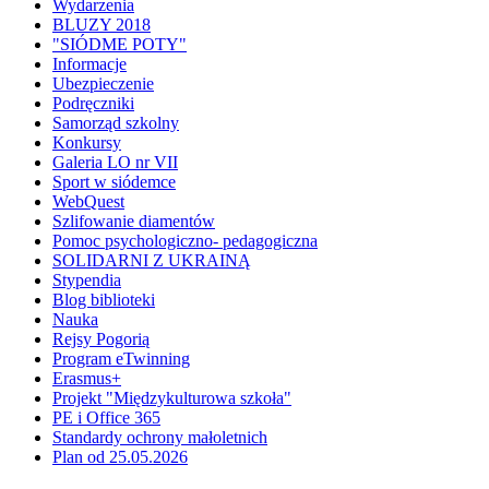
Wydarzenia
BLUZY 2018
"SIÓDME POTY"
Informacje
Ubezpieczenie
Podręczniki
Samorząd szkolny
Konkursy
Galeria LO nr VII
Sport w siódemce
WebQuest
Szlifowanie diamentów
Pomoc psychologiczno- pedagogiczna
SOLIDARNI Z UKRAINĄ
Stypendia
Blog biblioteki
Nauka
Rejsy Pogorią
Program eTwinning
Erasmus+
Projekt "Międzykulturowa szkoła"
PE i Office 365
Standardy ochrony małoletnich
Plan od 25.05.2026