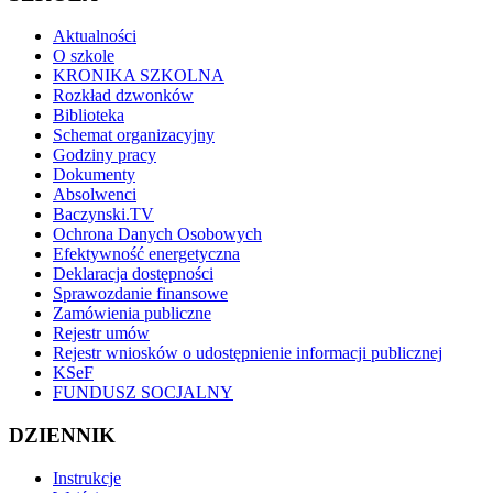
Aktualności
O szkole
KRONIKA SZKOLNA
Rozkład dzwonków
Biblioteka
Schemat organizacyjny
Godziny pracy
Dokumenty
Absolwenci
Baczynski.TV
Ochrona Danych Osobowych
Efektywność energetyczna
Deklaracja dostępności
Sprawozdanie finansowe
Zamówienia publiczne
Rejestr umów
Rejestr wniosków o udostępnienie informacji publicznej
KSeF
FUNDUSZ SOCJALNY
DZIENNIK
Instrukcje