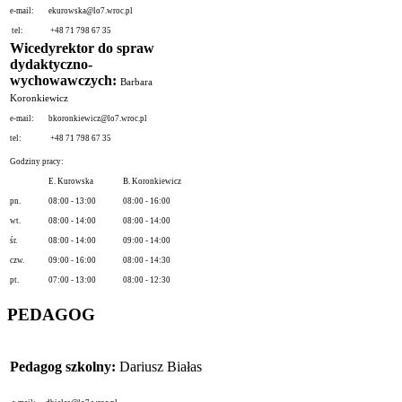
e-mail:
ekurowska@lo7.wroc.pl
tel:
+48 71 798 67 35
Wicedyrektor do spraw
dydaktyczno-
wychowawczych:
Barbara
Koronkiewicz
e-mail:
bkoronkiewicz@lo7.wroc.pl
tel:
+48 71 798 67 35
Godziny pracy:
E. Kurowska
B. Koronkiewicz
pn.
08:00 - 13:00
08:00 - 16:00
wt.
08:00 - 14:00
08:00 - 14:00
śr.
08:00 - 14:00
09:00 - 14:00
czw.
09:00 - 16:00
08:00 - 14:30
pt.
07:00 - 13:00
08:00 - 12:30
PEDAGOG
Pedagog szkolny:
Dariusz Białas