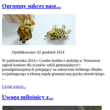
Ogromny sukces nasz...
Opublikowano: 02 grudzień 2014
W październiku 2014 r. Goethe-Institut z siedzibą w Warszawie
ogłosił konkurs dla uczniów szkół gimnazjalnych i
ponadgimnazjalnych polegający na nakręceniu krótkiego filmiku
wyjaśniającego wybraną regułę gramatyczną języka niemieckiego.
...
Czytaj więcej...
Uwaga miłośnicy z...