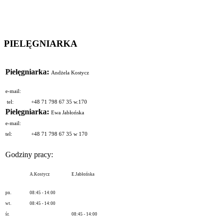
PIELĘGNIARKA
Pielęgniarka:
Andżela Kostycz
e-mail:
tel:
+48 71 798 67 35 w.170
Pielęgniarka:
Ewa Jabłońska
e-mail:
tel:
+48 71 798 67 35 w 170
Godziny pracy:
A.Kostycz
E.Jabłońska
pn.
08:45 - 14:00
wt.
08:45 - 14:00
śr.
08:45 - 14:00