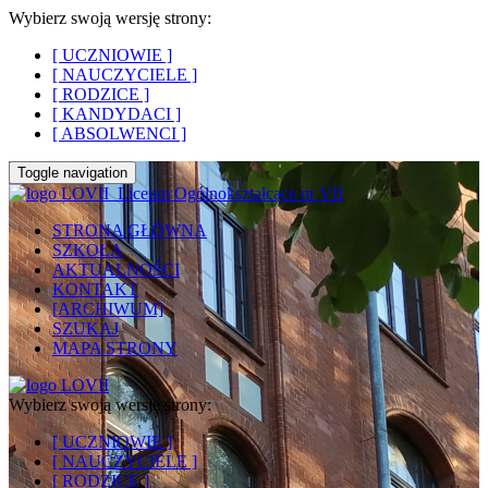
Wybierz swoją wersję strony:
[ UCZNIOWIE ]
[ NAUCZYCIELE ]
[ RODZICE ]
[ KANDYDACI ]
[ ABSOLWENCI ]
Toggle navigation
Liceum Ogólnokształcące nr VII
STRONA GŁÓWNA
SZKOŁA
AKTUALNOŚCI
KONTAKT
[ARCHIWUM]
SZUKAJ
MAPA STRONY
Wybierz swoją wersję strony:
[ UCZNIOWIE ]
[ NAUCZYCIELE ]
[ RODZICE ]