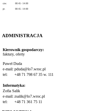
czw.
08:45 - 14:00
pt.
08:45 - 14:00
ADMINISTRACJA
Kierownik gospodarczy
:
faktury, oferty
Paweł Duda
e-mail:
pduda@lo7.wroc.pl
tel:
+48 71 798 67 35 w. 111
Informatyka:
Zofia Salik
e-mail:
zsalik@lo7.wroc.pl
tel:
+48 71 361 75 11