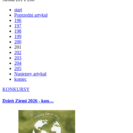
start
Poprzedni artykuł
196
197
198
199
200
201
202
203
204
205
Następny artykuł
koniec
KONKURSY
Dzień Ziemi 2026 - kon…