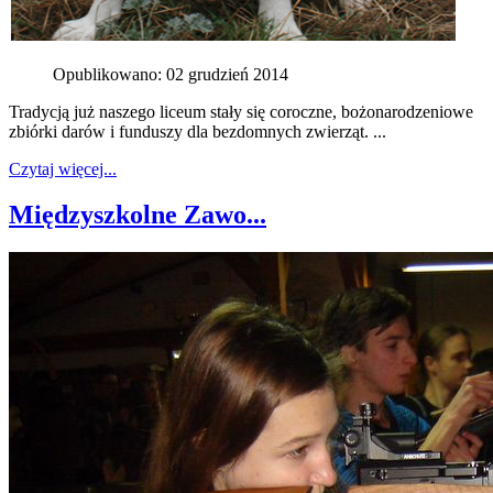
Opublikowano: 02 grudzień 2014
Tradycją już naszego liceum stały się coroczne, bożonarodzeniowe
zbiórki darów i funduszy dla bezdomnych zwierząt. ...
Czytaj więcej...
Międzyszkolne Zawo...