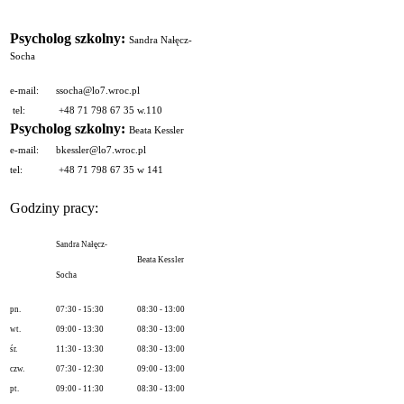
Psycholog szkolny:
Sandra Nałęcz-
Socha
e-mail:
ssocha@lo7.wroc.pl
tel:
+48 71 798 67 35 w.110
Psycholog szkolny:
Beata Kessler
e-mail:
bkessler@lo7.wroc.pl
tel:
+48 71 798 67 35 w 141
Godziny pracy:
Sandra Nałęcz-
Beata Kessler
Socha
pn.
07:30 - 15:30
08:30 - 13:00
wt.
09:00 - 13:30
08:30 - 13:00
śr.
11:30 - 13:30
08:30 - 13:00
czw.
07:30 - 12:30
09:00 - 13:00
pt.
09:00 - 11:30
08:30 - 13:00