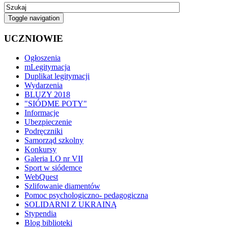
Toggle navigation
UCZNIOWIE
Ogłoszenia
mLegitymacja
Duplikat legitymacji
Wydarzenia
BLUZY 2018
"SIÓDME POTY"
Informacje
Ubezpieczenie
Podręczniki
Samorząd szkolny
Konkursy
Galeria LO nr VII
Sport w siódemce
WebQuest
Szlifowanie diamentów
Pomoc psychologiczno- pedagogiczna
SOLIDARNI Z UKRAINĄ
Stypendia
Blog biblioteki