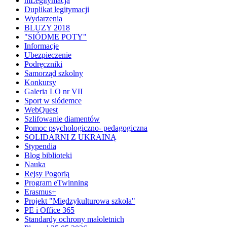
mLegitymacja
Duplikat legitymacji
Wydarzenia
BLUZY 2018
"SIÓDME POTY"
Informacje
Ubezpieczenie
Podręczniki
Samorząd szkolny
Konkursy
Galeria LO nr VII
Sport w siódemce
WebQuest
Szlifowanie diamentów
Pomoc psychologiczno- pedagogiczna
SOLIDARNI Z UKRAINĄ
Stypendia
Blog biblioteki
Nauka
Rejsy Pogorią
Program eTwinning
Erasmus+
Projekt "Międzykulturowa szkoła"
PE i Office 365
Standardy ochrony małoletnich