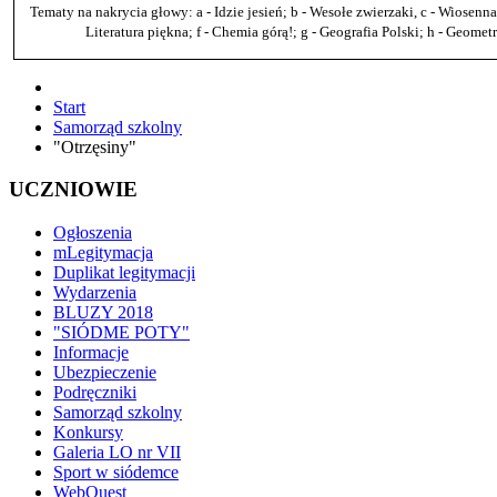
Tematy na nakrycia głowy: a - Idzie jesień; b - Wesołe zwierzaki, c - Wiosenna
Literatura piękna; f - Chemia górą!; g - Geografia Polski; h - Geometr
Start
Samorząd szkolny
"Otrzęsiny"
UCZNIOWIE
Ogłoszenia
mLegitymacja
Duplikat legitymacji
Wydarzenia
BLUZY 2018
"SIÓDME POTY"
Informacje
Ubezpieczenie
Podręczniki
Samorząd szkolny
Konkursy
Galeria LO nr VII
Sport w siódemce
WebQuest