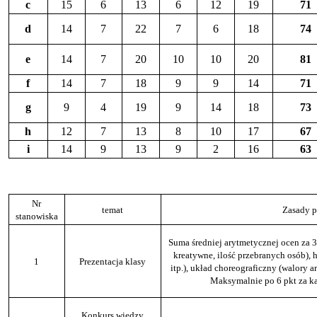
c
15
6
13
6
12
19
71
d
14
7
22
7
6
18
74
e
14
7
20
10
10
20
81
f
14
7
18
9
9
14
71
g
9
4
19
9
14
18
73
h
12
7
13
8
10
17
67
i
14
9
13
9
2
16
63
Nr
temat
Zasady 
stanowiska
Suma średniej arytmetycznej ocen za 3
kreatywne, ilość przebranych osób), h
1
Prezentacja klasy
itp.), układ choreograficzny (walory ar
Maksymalnie po 6 pkt za ka
Konkurs wiedzy