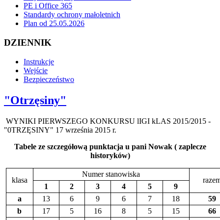
PE i Office 365
Standardy ochrony małoletnich
Plan od 25.05.2026
DZIENNIK
Instrukcje
Wejście
Bezpieczeństwo
"Otrzęsiny"
WYNIKI PIERWSZEGO KONKURSU lIGI kLAS 2015/2015 -
"0TRZĘSINY" 17 września 2015 r.
Tabele ze szczegółową punktacja u pani Nowak ( zaplecze
historyków)
Numer stanowiska
klasa
raze
1
2
3
4
5
9
a
13
6
9
6
7
18
59
b
17
5
16
8
5
15
66