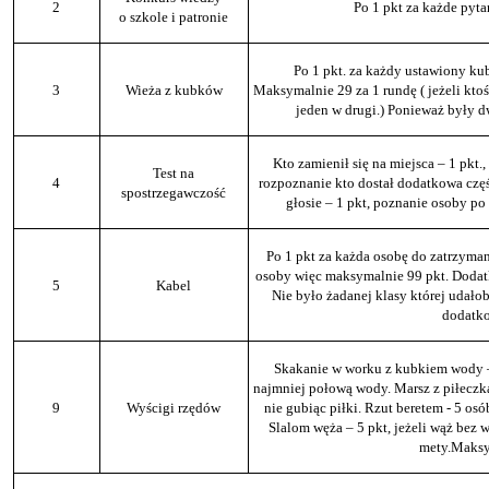
2
Po 1 pkt za każde pyt
o szkole i patronie
Po 1 pkt. za każdy ustawiony ku
3
Wieża z kubków
Maksymalnie 29 za 1 rundę ( jeżeli kto
jeden w drugi.) Ponieważ były dw
Kto zamienił się na miejsca – 1 pkt.,
Test na
4
rozpoznanie kto dostał dodatkowa częś
spostrzegawczość
głosie – 1 pkt, poznanie osoby po
Po 1 pkt za każda osobę do zatrzyman
osoby więc maksymalnie 99 pkt. Dodatk
5
Kabel
Nie było żadanej klasy której udałob
dodatko
Skakanie w worku z kubkiem wody – 
najmniej połową wody. Marsz z piłeczką 
9
Wyścigi rzędów
nie gubiąc piłki. Rzut beretem - 5 osób
Slalom węża – 5 pkt, jeżeli wąż bez 
mety.Maksy