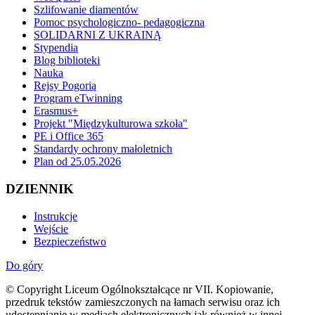
Szlifowanie diamentów
Pomoc psychologiczno- pedagogiczna
SOLIDARNI Z UKRAINĄ
Stypendia
Blog biblioteki
Nauka
Rejsy Pogorią
Program eTwinning
Erasmus+
Projekt "Międzykulturowa szkoła"
PE i Office 365
Standardy ochrony małoletnich
Plan od 25.05.2026
DZIENNIK
Instrukcje
Wejście
Bezpieczeństwo
Do góry
© Copyright Liceum Ogólnokształcące nr VII. Kopiowanie,
przedruk tekstów zamieszczonych na łamach serwisu oraz ich
udostępnianie w mediach elektronicznych jak również w innej