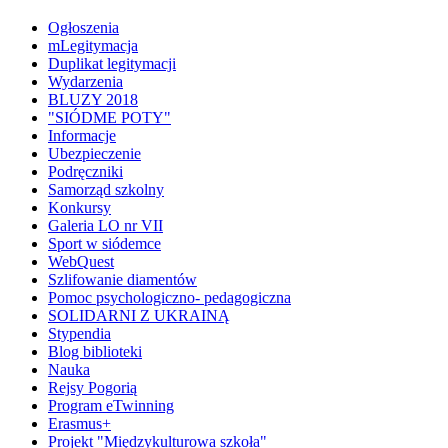
Ogłoszenia
mLegitymacja
Duplikat legitymacji
Wydarzenia
BLUZY 2018
"SIÓDME POTY"
Informacje
Ubezpieczenie
Podręczniki
Samorząd szkolny
Konkursy
Galeria LO nr VII
Sport w siódemce
WebQuest
Szlifowanie diamentów
Pomoc psychologiczno- pedagogiczna
SOLIDARNI Z UKRAINĄ
Stypendia
Blog biblioteki
Nauka
Rejsy Pogorią
Program eTwinning
Erasmus+
Projekt "Międzykulturowa szkoła"