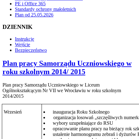
PE i Office 365
Standardy ochrony małoletnich
Plan od 25.05.2026
DZIENNIK
Instrukcje
Wejście
Bezpieczeństwo
Plan pracy Samorządu Uczniowskiego w
roku szkolnym 2014/ 2015
Plan pracy Samorządu Uczniow
skiego w Liceum
Ogólnokształcącym Nr VII we Wrocławiu w roku szkolnym
2014/2015
Wrzesień
inauguracja Roku Szkolnego
organizacja losowań „szczęśliwych numer
wybory uzupełniające do RSU
opracowanie planu pracy na bieżący rok sz
ustalenie harmonogramu zebrań i dyżurów