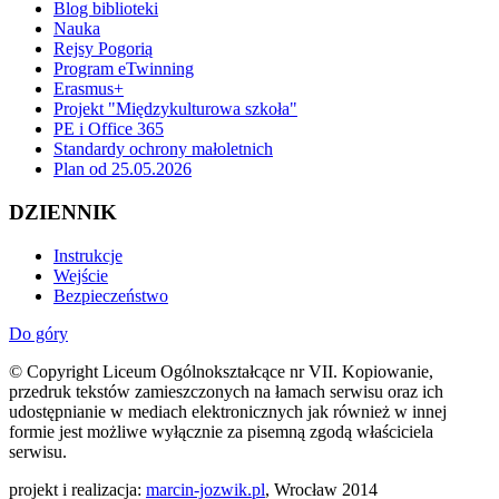
Blog biblioteki
Nauka
Rejsy Pogorią
Program eTwinning
Erasmus+
Projekt "Międzykulturowa szkoła"
PE i Office 365
Standardy ochrony małoletnich
Plan od 25.05.2026
DZIENNIK
Instrukcje
Wejście
Bezpieczeństwo
Do góry
© Copyright Liceum Ogólnokształcące nr VII. Kopiowanie,
przedruk tekstów zamieszczonych na łamach serwisu oraz ich
udostępnianie w mediach elektronicznych jak również w innej
formie jest możliwe wyłącznie za pisemną zgodą właściciela
serwisu.
projekt i realizacja:
marcin-jozwik.pl
, Wrocław 2014