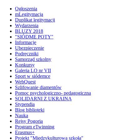
Ogłoszenia
mLegitymacja
Duplikat legitymacji
Wydarzenia
BLUZY 2018
"SIÓDME POTY"
Informacje
Ubezpieczenie
Podręczniki
Samorząd szkolny
Konkursy
Galeria LO nr VII
Sport w siódemce
WebQuest
Szlifowanie diamentów
Pomoc psychologiczno- pedagogiczna
SOLIDARNI Z UKRAINĄ
Stypendia
Blog biblioteki
Nauka
Rejsy Pogorią
Program eTwinning
Erasmus+
Projekt "Międzykulturowa szkoła"