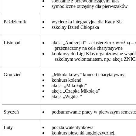
spotkanie z przewodniczącymi klas
symboliczne otrzęsiny dla pierwszaków
Październik
wycieczka integracyjna dla Rady SU
szkolny Dzień Chłopaka
Listopad
akcja „Andrzejki” - ciasteczko z wróżbą –
przeznaczony na cele charytatywne
konkursy do Ligi Klas organizowane wspól
szkolnym wolontariatem, np.: akcja ZNIC
Grudzień
„Mikołajkowy” koncert charytatywny;
konkurs kolend;
akcja „Mikołajki”
akcja „Czapka Mikołaja”
akcja „Wigilia ”
Styczeń
podsumowanie pracy w pierwszym semestr
Luty
poczta walentynkowa
konkurs piosenki anglojęzycznej.