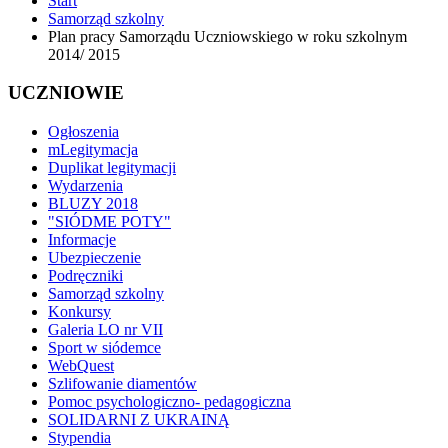
Start
Samorząd szkolny
Plan pracy Samorządu Uczniowskiego w roku szkolnym
2014/ 2015
UCZNIOWIE
Ogłoszenia
mLegitymacja
Duplikat legitymacji
Wydarzenia
BLUZY 2018
"SIÓDME POTY"
Informacje
Ubezpieczenie
Podręczniki
Samorząd szkolny
Konkursy
Galeria LO nr VII
Sport w siódemce
WebQuest
Szlifowanie diamentów
Pomoc psychologiczno- pedagogiczna
SOLIDARNI Z UKRAINĄ
Stypendia