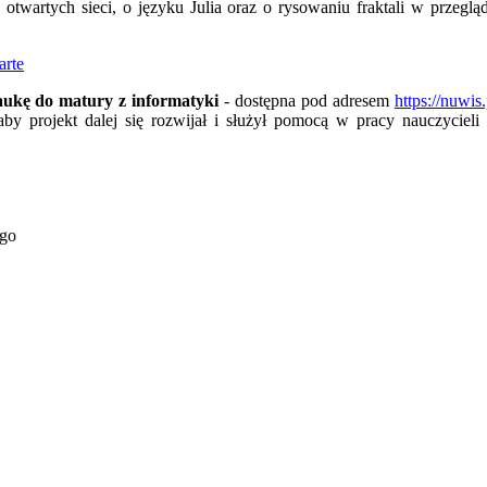
e
otwarty
ch sieci, o języku Julia oraz o rysowaniu fraktali w przegl
arte
ukę do matury z informatyki
- dostępna pod adresem
https://nuwis.
by projekt dalej się rozwijał i służył pomocą w pracy nauczycieli
ego