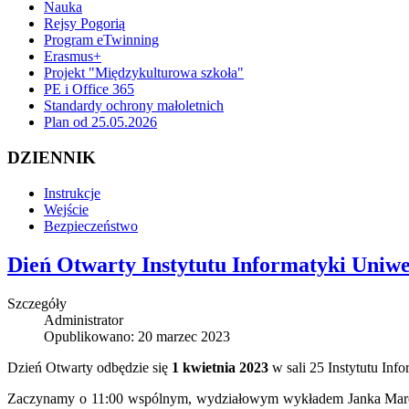
Nauka
Rejsy Pogorią
Program eTwinning
Erasmus+
Projekt "Międzykulturowa szkoła"
PE i Office 365
Standardy ochrony małoletnich
Plan od 25.05.2026
DZIENNIK
Instrukcje
Wejście
Bezpieczeństwo
Dień Otwarty Instytutu Informatyki Uniw
Szczegóły
Administrator
Opublikowano: 20 marzec 2023
Dzień
Otwarty
odbędzie się
1 kwietnia 2023
w sali 25 Instytutu Inf
Zaczynamy o 11:00 wspólnym, wydziałowym wykładem Janka Marcin