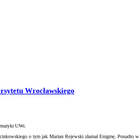
ersytetu Wrocławskiego
ormatyki UWr.
kowskiego o tym jak Marian Rejewski złamał Enigmę. Ponadto w pl