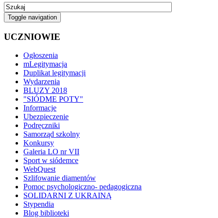
Toggle navigation
UCZNIOWIE
Ogłoszenia
mLegitymacja
Duplikat legitymacji
Wydarzenia
BLUZY 2018
"SIÓDME POTY"
Informacje
Ubezpieczenie
Podręczniki
Samorząd szkolny
Konkursy
Galeria LO nr VII
Sport w siódemce
WebQuest
Szlifowanie diamentów
Pomoc psychologiczno- pedagogiczna
SOLIDARNI Z UKRAINĄ
Stypendia
Blog biblioteki