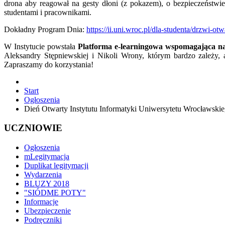
drona aby reagował na gesty dłoni (z pokazem), o bezpieczeństwi
studentami i pracownikami.
Dokładny Program Dnia:
https://ii.uni.wroc.pl/dla-studenta/drzwi-otw
W Instytucie powstała
Platforma e-learningowa wspomagająca na
Aleksandry Stępniewskiej i Nikoli Wrony, którym bardzo zależy, a
Zapraszamy do korzystania!
Start
Ogłoszenia
Dień Otwarty Instytutu Informatyki Uniwersytetu Wrocławski
UCZNIOWIE
Ogłoszenia
mLegitymacja
Duplikat legitymacji
Wydarzenia
BLUZY 2018
"SIÓDME POTY"
Informacje
Ubezpieczenie
Podręczniki