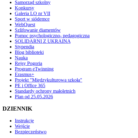
Samorząd szkolny
Konkursy
Galeria LO nr VII
Sport w siódemce
WebQuest
Szlifowanie diamentów
Pomoc psychologiczno- pedagogiczna
SOLIDARNI Z UKRAINĄ
Stypendia
Blog biblioteki
Nauka
Rejsy Pogorią
Program eTwinning
Erasmus+
Projekt "Międzykulturowa szkoła"
PE i Office 365
Standardy ochrony małoletnich
Plan od 25.05.2026
DZIENNIK
Instrukcje
Wejście
Bezpieczeństwo