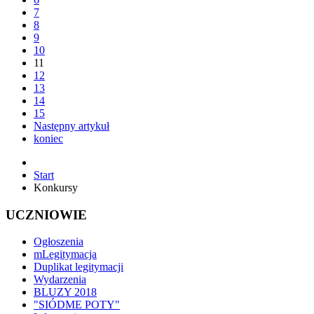
7
8
9
10
11
12
13
14
15
Następny artykuł
koniec
Start
Konkursy
UCZNIOWIE
Ogłoszenia
mLegitymacja
Duplikat legitymacji
Wydarzenia
BLUZY 2018
"SIÓDME POTY"