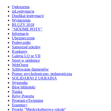
Ogłoszenia
mLegitymacja
Duplikat legitymacji
Wydarzenia
BLUZY 2018
"SIÓDME POTY"
Informacje
Ubezpieczenie
Podręczniki
Samorząd szkolny
Konkursy
Galeria LO nr VII
Sport w siódemce
WebQuest
Szlifowanie diamentów
Pomoc psychologiczno- pedagogiczna
SOLIDARNI Z UKRAINĄ
Stypendia
Blog biblioteki
Nauka
Rejsy Pogorią
Program eTwinning
Erasmus+
Projekt "Międzykulturowa szkoła"