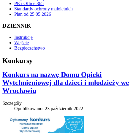
PE i Office 365
Standardy ochrony małoletnich
Plan od 25.05.2026
DZIENNIK
Instrukcje
Wejście
Bezpieczeństwo
Konkursy
Konkurs na nazwę Domu Opieki
Wytchnieniowej dla dzieci i młodzieży we
Wrocławiu
Szczegóły
Opublikowano: 23 październik 2022