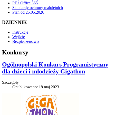
PE i Office 365
Standardy ochrony małoletnich
Plan od 25.05.2026
DZIENNIK
Instrukcje
Wejście
Bezpieczeństwo
Konkursy
Ogólnopolski Konkurs Programistyczny
dla dzieci i młodzieży Gigathon
Szczegóły
Opublikowano: 18 maj 2023