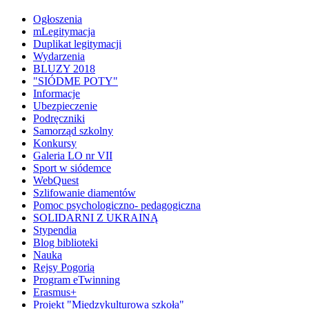
Ogłoszenia
mLegitymacja
Duplikat legitymacji
Wydarzenia
BLUZY 2018
"SIÓDME POTY"
Informacje
Ubezpieczenie
Podręczniki
Samorząd szkolny
Konkursy
Galeria LO nr VII
Sport w siódemce
WebQuest
Szlifowanie diamentów
Pomoc psychologiczno- pedagogiczna
SOLIDARNI Z UKRAINĄ
Stypendia
Blog biblioteki
Nauka
Rejsy Pogorią
Program eTwinning
Erasmus+
Projekt "Międzykulturowa szkoła"