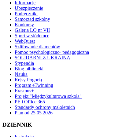
Informacje
Ubezpieczenie
Podręczniki
Samorząd szkolny
Konkursy
Galeria LO nr VII
Sport w siódemce
WebQuest
Szlifowanie diamentów
Pomoc psychologiczno- pedagogiczna
SOLIDARNI Z UKRAINĄ
Stypendia
Blog biblioteki
Nauka
Rejsy Pogorią
Program eTwinning
Erasmus+
Projekt "Międzykulturowa szkoła"
PE i Office 365
Standardy ochrony małoletnich
Plan od 25.05.2026
DZIENNIK
Instrukcje