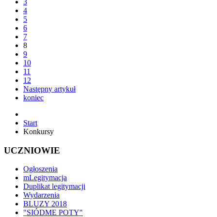
3
4
5
6
7
8
9
10
11
12
Następny artykuł
koniec
Start
Konkursy
UCZNIOWIE
Ogłoszenia
mLegitymacja
Duplikat legitymacji
Wydarzenia
BLUZY 2018
"SIÓDME POTY"