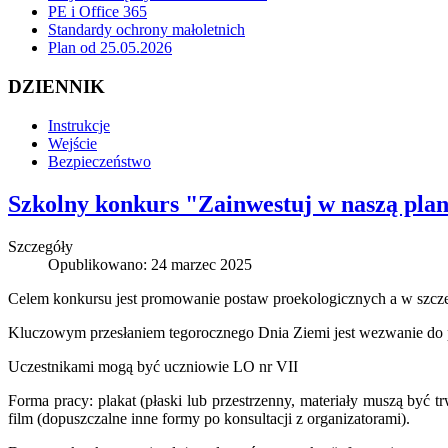
PE i Office 365
Standardy ochrony małoletnich
Plan od 25.05.2026
DZIENNIK
Instrukcje
Wejście
Bezpieczeństwo
Szkolny konkurs "Zainwestuj w naszą pla
Szczegóły
Opublikowano: 24 marzec 2025
Celem konkursu jest promowanie postaw proekologicznych a w szczeg
Kluczowym przesłaniem tegorocznego Dnia Ziemi jest wezwanie do po
Uczestnikami mogą być uczniowie LO nr VII
Forma pracy: plakat (płaski lub przestrzenny, materiały muszą być tr
film (dopuszczalne inne formy po konsultacji z organizatorami).