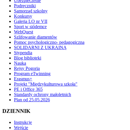
Ubezpieczenie
Podręczniki
Samorząd szkolny
Konkursy
Galeria LO nr VII
Sport w siódemce
WebQuest
Szlifowanie diamentów
Pomoc psychologiczno- pedagogiczna
SOLIDARNI Z UKRAINĄ
Stypendia
Blog biblioteki
Nauka
Rejsy Pogorią
Program eTwinning
Erasmus+
Projekt "Międzykulturowa szkoła"
PE i Office 365
Standardy ochrony małoletnich
Plan od 25.05.2026
DZIENNIK
Instrukcje
Wejście