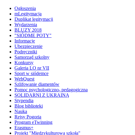
Ogłoszenia
mLegitymacja
Duplikat legitymacji
Wydarzenia
BLUZY 2018
"SIÓDME POTY"
Informacje
Ubezpieczenie
Podręczniki
Samorząd szkolny
Konkursy
Galeria LO nr VII
Sport w siódemce
WebQuest
Szlifowanie diamentów
Pomoc psychologiczno- pedagogiczna
SOLIDARNI Z UKRAINĄ
Stypendia
Blog biblioteki
Nauka
Rejsy Pogorią
Program eTwinning
Erasmus+
Projekt "Międzykulturowa szkoła"