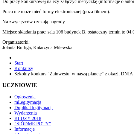
Do pracy konkursowej należy załączyć metryczkę (informacje o autorze
Praca nie może mieć formy elektronicznej (poza filmem).
Na zwycięzców czekają nagrody
Miejsce składania prac: sala 106 budynek B, ostateczny termin to 04
Organizatorki:
Jolanta Burliga, Katarzyna Milewska
Start
Konkursy
Szkolny konkurs "Zainwestuj w naszą planetę" z okazji DNI
UCZNIOWIE
Ogłoszenia
mLegitymacja
Duplikat legitymacji
Wydarzenia
BLUZY 2018
"SIÓDME POTY"
Informacje