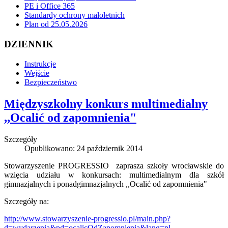
PE i Office 365
Standardy ochrony małoletnich
Plan od 25.05.2026
DZIENNIK
Instrukcje
Wejście
Bezpieczeństwo
Międzyszkolny konkurs multimedialny
,,Ocalić od zapomnienia"
Szczegóły
Opublikowano: 24 październik 2014
Stowarzyszenie PROGRESSIO zaprasza szkoły wrocławskie do
wzięcia udziału w konkursach: multimedialnym dla szkół
gimnazjalnych i ponadgimnazjalnych ,,Ocalić od zapomnienia"
Szczegóły na:
http://www.stowarzyszenie-progressio.pl/main.php?
d=wydarzenia&pd=ocalicOdZapomnienia&lang=pl