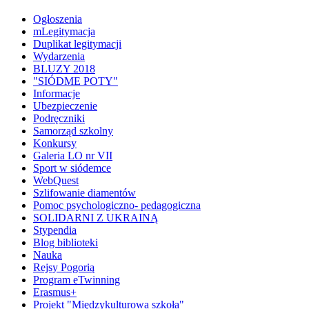
Ogłoszenia
mLegitymacja
Duplikat legitymacji
Wydarzenia
BLUZY 2018
"SIÓDME POTY"
Informacje
Ubezpieczenie
Podręczniki
Samorząd szkolny
Konkursy
Galeria LO nr VII
Sport w siódemce
WebQuest
Szlifowanie diamentów
Pomoc psychologiczno- pedagogiczna
SOLIDARNI Z UKRAINĄ
Stypendia
Blog biblioteki
Nauka
Rejsy Pogorią
Program eTwinning
Erasmus+
Projekt "Międzykulturowa szkoła"