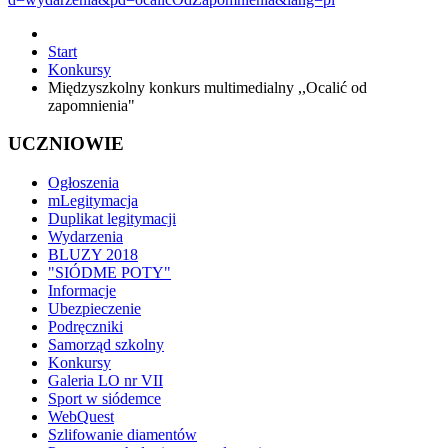
Start
Konkursy
Międzyszkolny konkurs multimedialny ,,Ocalić od
zapomnienia"
UCZNIOWIE
Ogłoszenia
mLegitymacja
Duplikat legitymacji
Wydarzenia
BLUZY 2018
"SIÓDME POTY"
Informacje
Ubezpieczenie
Podręczniki
Samorząd szkolny
Konkursy
Galeria LO nr VII
Sport w siódemce
WebQuest
Szlifowanie diamentów