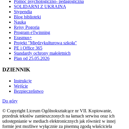
Pomoc psychologiczno- pedagogiczna
SOLIDARNI Z UKRAINĄ
Stypendia
Blog biblioteki
Nauka
Rejsy Pogorią
Program eTwinning
Erasmus+
Projekt "Międzykulturowa szkoła"
PE i Office 365
Standardy ochrony małoletnich
Plan od 25.05.2026
DZIENNIK
Instrukcje
Wejście
Bezpieczeństwo
Do góry
© Copyright Liceum Ogólnokształcące nr VII. Kopiowanie,
przedruk tekstów zamieszczonych na łamach serwisu oraz ich
udostępnianie w mediach elektronicznych jak również w innej
formie jest możliwe wyłącznie za pisemną zgodą właściciela