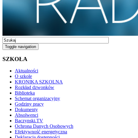
Toggle navigation
SZKOŁA
Aktualności
O szkole
KRONIKA SZKOLNA
Rozkład dzwonków
Biblioteka
Schemat organizacyjny
Godziny pracy
Dokumenty
Absolwenci
Baczynski.TV
Ochrona Danych Osobowych
Efektywność energetyczna
Deklaracja dostępności