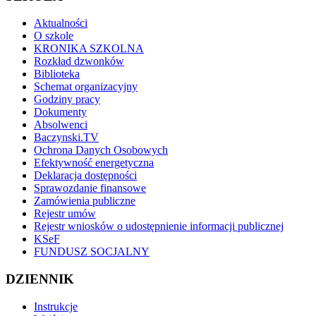
Aktualności
O szkole
KRONIKA SZKOLNA
Rozkład dzwonków
Biblioteka
Schemat organizacyjny
Godziny pracy
Dokumenty
Absolwenci
Baczynski.TV
Ochrona Danych Osobowych
Efektywność energetyczna
Deklaracja dostępności
Sprawozdanie finansowe
Zamówienia publiczne
Rejestr umów
Rejestr wniosków o udostępnienie informacji publicznej
KSeF
FUNDUSZ SOCJALNY
DZIENNIK
Instrukcje