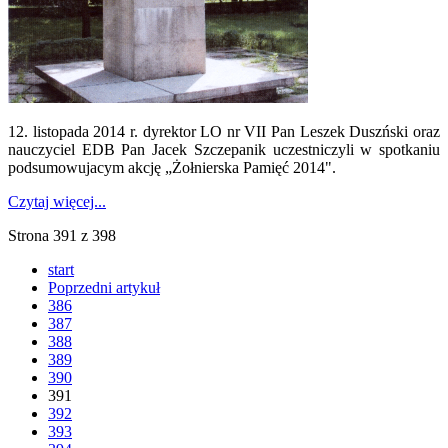
12. listopada 2014 r. dyrektor LO nr VII Pan Leszek Duszński oraz
nauczyciel EDB Pan Jacek Szczepanik uczestniczyli w spotkaniu
podsumowujacym akcję „Żołnierska Pamięć 2014".
Czytaj więcej...
Strona 391 z 398
start
Poprzedni artykuł
386
387
388
389
390
391
392
393