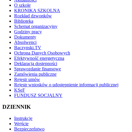
O szkole
KRONIKA SZKOLNA
Rozkład dzwonków
Biblioteka
Schemat organizacyjny
Godziny pracy
Dokumenty
Absolwenci
Baczynski.TV
Ochrona Danych Osobowych
Efektywność energetyczna
Deklaracja dostępności
Sprawozdanie finansowe
Zamówienia publiczne
Rejestr umów
Rejestr wniosków o udostępnienie informacji publicznej
KSeF
FUNDUSZ SOCJALNY
DZIENNIK
Instrukcje
Wejście
Bezpieczeństwo