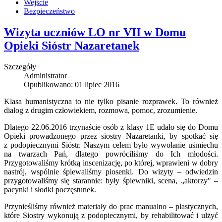
Wejście
Bezpieczeństwo
Wizyta uczniów LO nr VII w Domu
Opieki Sióstr Nazaretanek
Szczegóły
Administrator
Opublikowano: 01 lipiec 2016
Klasa humanistyczna to nie tylko pisanie rozprawek. To również
dialog z drugim człowiekiem, rozmowa, pomoc, zrozumienie.
Dlatego 22.06.2016 trzynaście osób z klasy 1E udało się do Domu
Opieki prowadzonego przez siostry Nazaretanki, by spotkać się
z podopiecznymi Sióstr. Naszym celem było wywołanie uśmiechu
na twarzach Pań, dlatego powróciliśmy do Ich młodości.
Przygotowaliśmy krótką inscenizację, po której, wprawieni w dobry
nastrój, wspólnie śpiewaliśmy piosenki. Do wizyty – odwiedzin
przygotowaliśmy się starannie: były śpiewniki, scena, „aktorzy" –
pacynki i słodki poczęstunek.
Przynieśliśmy również materiały do prac manualno – plastycznych,
które Siostry wykonują z podopiecznymi, by rehabilitować i ulżyć