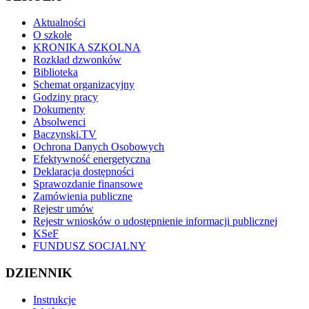
Aktualności
O szkole
KRONIKA SZKOLNA
Rozkład dzwonków
Biblioteka
Schemat organizacyjny
Godziny pracy
Dokumenty
Absolwenci
Baczynski.TV
Ochrona Danych Osobowych
Efektywność energetyczna
Deklaracja dostępności
Sprawozdanie finansowe
Zamówienia publiczne
Rejestr umów
Rejestr wniosków o udostępnienie informacji publicznej
KSeF
FUNDUSZ SOCJALNY
DZIENNIK
Instrukcje