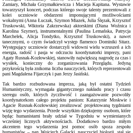
Zamiary, Michała Grzymałkiewicza i Macieja Kapitana. Wystawie
towarzyszył koncert, podczas którego swoje talenty prezentowali z
kolei uczniowie obdarzeni imponującymi możliwościami
wokalnymi (Anna Łuczak, Szymon Miazek, Julia Ślęzak, Krzysztof
Truskowski, Wiktoria Zakrzewska) aktorskimi (Diana Woźnica i
Karolina Szyrner), instrumentalnymi (Paulina Lemańska, Patrycja
Marchelek, Alicja Tondytko, Krzysztof Truskowski), a nawet
tanecznymi, o czym świadczył występ flamenco Dominiki Sitarz.
Występujący uczniowie dostarczyli widowni wielu wzruszeń a ich
energia, radość i pasja w odczuciu koordynatorki imprezy, pani
Agaty Rusnak-Kozłowskiej, stanowiły największą nagrodę za czas i
wysiłek, konieczny do zorganizowania Przeglądu. Jedyną
przykrością była znikoma liczba nauczycieli, których reprezentowali
pani Magdalena Fijarczyk i pan Jerzy Jasiński.
Tak bardzo rozbudowana impreza, jaką był ostatni Tydzień
Humanistyczny, wymagała gigantycznego nakładu pracy i czasu
szeregu osób, których życzliwość i zaangażowanie pozwoliły
koordynatorkom całego projektu paniom: Katarzynie Moskwie i
Agacie Rusnak-Kozłowskiej zrealizować projektowaną tygdniami
wizję tego wydarzenia. Przede wszytkim dziękujemy osobom, które
będąc humanistami brały udział w Tygodniu w wymienianych
wcześniej licznych aktywnościach. Dodatkowo bardzo miłym
akcentem tego wydarzenia jest pomoc osób spoza zespołu
humanistów – pan Wojciech Galacki, nauczyciel biologii, stał się