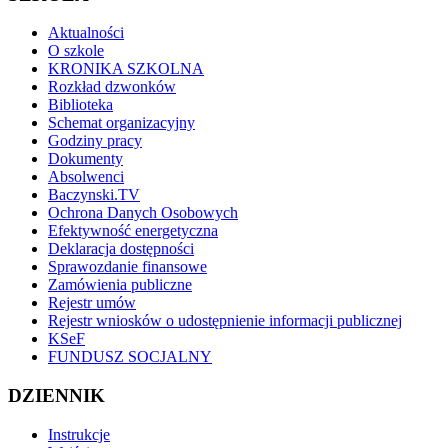
Aktualności
O szkole
KRONIKA SZKOLNA
Rozkład dzwonków
Biblioteka
Schemat organizacyjny
Godziny pracy
Dokumenty
Absolwenci
Baczynski.TV
Ochrona Danych Osobowych
Efektywność energetyczna
Deklaracja dostępności
Sprawozdanie finansowe
Zamówienia publiczne
Rejestr umów
Rejestr wniosków o udostępnienie informacji publicznej
KSeF
FUNDUSZ SOCJALNY
DZIENNIK
Instrukcje