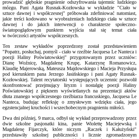
prowadzić głębokie pragnienie odszyfrowania tajemnic ludzkiego
mózgu. Pani Agata Rusnak-Kozłowska w wykładzie "Ciało w
sztuce dawnej i współczesnej" próbowała zdefiniować natomiast,
jakie treści kodowano w wyobrażeniach ludzkiego ciała w sztuce
dawnej i do jakich interwencji o charakterze społeczno-
światopoglądowym punktem wyjścia stał się temat ciała
w twórczości artystów współczesnych.
Ten zestaw wykładów poprzedzony został przedstawieniem
"Popatrz, posłuchaj, pomyśl - ciało w rzeźbie Jacquesa Le Nanteca i
poezji Haliny Poświatowskiej" przygotowanym przez uczniów:
Dianę Woźnicę, Magdalenę Krupę, Katarzynę Romanowicz,
Klaudię Majerowską, Mateusza Majdowskiego i Macieja Przysłupa
pod kierunkiem pana Jerzego Jasińskiego i pani Agaty Rusnak-
Kozłowskiej. Talent recytatorski występujących uczennic pozwolił
skonfrontować przejmujący liryzm i nostalgię poezji Haliny
Poświatowskiej z pięknem wyświetlanych na prezentacji aktów
dłuta znanego współczesnego rzeźbiarza francuskiego, Jacquesa Le
Nanteca, budując refleksję o zmysłowym wdzięku ciała, jego
egzstencjalnej kruchości i wszechobecnym pragnieniu miłości.
Dwa dni później, 9 marca, odbył się wykład przeprowadzony przez
dwie szkolne pasjonatki kina, panie Wiolettę Maciejewską i
Magdalenę Fijarczyk, które niczym „Raczek i Kałużyński"
przedstawiły szkolnej publiczności i licznie zgromadzonym