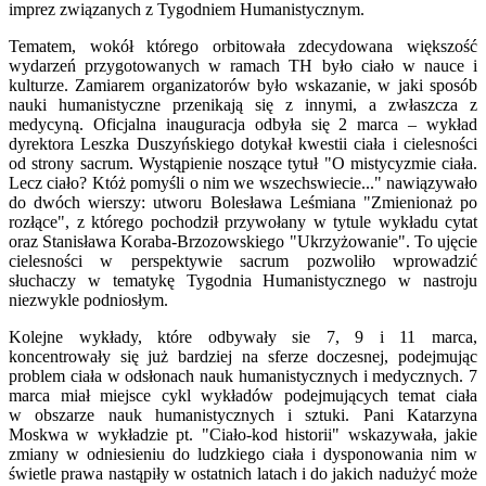
imprez związanych z Tygodniem Humanistycznym.
Tematem, wokół którego orbitowała zdecydowana większość
wydarzeń przygotowanych w ramach TH było ciało w nauce i
kulturze. Zamiarem organizatorów było wskazanie, w jaki sposób
nauki humanistyczne przenikają się z innymi, a zwłaszcza z
medycyną. Oficjalna inauguracja odbyła się 2 marca – wykład
dyrektora Leszka Duszyńskiego dotykał kwestii ciała i cielesności
od strony sacrum. Wystąpienie noszące tytuł "O mistycyzmie ciała.
Lecz ciało? Któż pomyśli o nim we wszechswiecie..." nawiązywało
do dwóch wierszy: utworu Bolesława Leśmiana "Zmienionaż po
rozłące", z którego pochodził przywołany w tytule wykładu cytat
oraz Stanisława Koraba-Brzozowskiego "Ukrzyżowanie". To ujęcie
cielesności w perspektywie sacrum pozwoliło wprowadzić
słuchaczy w tematykę Tygodnia Humanistycznego w nastroju
niezwykle podniosłym.
Kolejne wykłady, które odbywały sie 7, 9 i 11 marca,
koncentrowały się już bardziej na sferze doczesnej, podejmując
problem ciała w odsłonach nauk humanistycznych i medycznych. 7
marca miał miejsce cykl wykładów podejmujących temat ciała
w obszarze nauk humanistycznych i sztuki. Pani Katarzyna
Moskwa w wykładzie pt. "Ciało-kod historii" wskazywała, jakie
zmiany w odniesieniu do ludzkiego ciała i dysponowania nim w
świetle prawa nastąpiły w ostatnich latach i do jakich nadużyć może