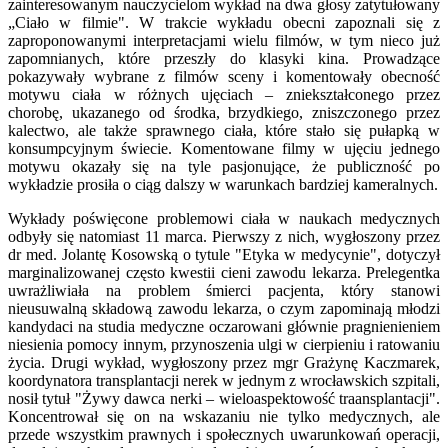
zainteresowanym nauczycielom wykład na dwa głosy zatytułowany
„Ciało w filmie". W trakcie wykładu obecni zapoznali się z
zaproponowanymi interpretacjami wielu filmów, w tym nieco już
zapomnianych, które przeszły do klasyki kina. Prowadzące
pokazywały wybrane z filmów sceny i komentowały obecność
motywu ciała w różnych ujęciach – zniekształconego przez
chorobę, ukazanego od środka, brzydkiego, zniszczonego przez
kalectwo, ale także sprawnego ciała, które stało się pułapką w
konsumpcyjnym świecie. Komentowane filmy w ujęciu jednego
motywu okazały się na tyle pasjonujące, że publiczność po
wykładzie prosiła o ciąg dalszy w warunkach bardziej kameralnych.
Wykłady poświęcone problemowi ciała w naukach medycznych
odbyły się natomiast 11 marca. Pierwszy z nich, wygłoszony przez
dr med. Jolantę Kosowską o tytule "Etyka w medycynie", dotyczył
marginalizowanej często kwestii cieni zawodu lekarza. Prelegentka
uwrażliwiała na problem śmierci pacjenta, który stanowi
nieusuwalną składową zawodu lekarza, o czym zapominają młodzi
kandydaci na studia medyczne oczarowani głównie pragnienieniem
niesienia pomocy innym, przynoszenia ulgi w cierpieniu i ratowaniu
życia. Drugi wykład, wygłoszony przez mgr Grażynę Kaczmarek,
koordynatora transplantacji nerek w jednym z wrocławskich szpitali,
nosił tytuł "Żywy dawca nerki – wieloaspektowość traansplantacji".
Koncentrował się on na wskazaniu nie tylko medycznych, ale
przede wszystkim prawnych i społecznych uwarunkowań operacji,