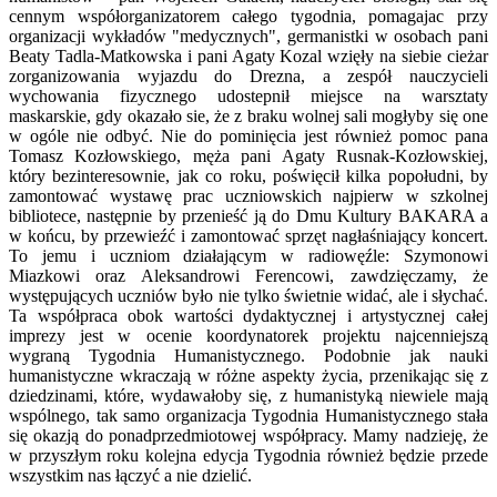
cennym współorganizatorem całego tygodnia, pomagajac przy
organizacji wykładów "medycznych", germanistki w osobach pani
Beaty Tadla-Matkowska i pani Agaty Kozal wzięły na siebie cieżar
zorganizowania wyjazdu do Drezna, a zespół nauczycieli
wychowania fizycznego udostepnił miejsce na warsztaty
maskarskie, gdy okazało sie, że z braku wolnej sali mogłyby się one
w ogóle nie odbyć. Nie do pominięcia jest również pomoc pana
Tomasz Kozłowskiego, męża pani Agaty Rusnak-Kozłowskiej,
który bezinteresownie, jak co roku, poświęcił kilka popołudni, by
zamontować wystawę prac uczniowskich najpierw w szkolnej
bibliotece, następnie by przenieść ją do Dmu Kultury BAKARA a
w końcu, by przewieźć i zamontować sprzęt nagłaśniający koncert.
To jemu i uczniom działającym w radiowęźle: Szymonowi
Miazkowi oraz Aleksandrowi Ferencowi, zawdzięczamy, że
występujących uczniów było nie tylko świetnie widać, ale i słychać.
Ta współpraca obok wartości dydaktycznej i artystycznej całej
imprezy jest w ocenie koordynatorek projektu najcenniejszą
wygraną Tygodnia Humanistycznego. Podobnie jak nauki
humanistyczne wkraczają w różne aspekty życia, przenikając się z
dziedzinami, które, wydawałoby się, z humanistyką niewiele mają
wspólnego, tak samo organizacja Tygodnia Humanistycznego stała
się okazją do ponadprzedmiotowej współpracy. Mamy nadzieję, że
w przyszłym roku kolejna edycja Tygodnia również będzie przede
wszystkim nas łączyć a nie dzielić.