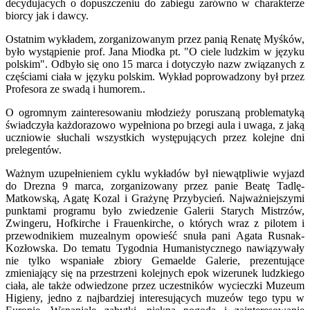
decydujacych o dopuszczeniu do zabiegu zarówno w charakterze
biorcy jak i dawcy.
Ostatnim wykładem, zorganizowanym przez panią Renatę Myśków,
było wystąpienie prof. Jana Miodka pt. "O ciele ludzkim w języku
polskim". Odbyło się ono 15 marca i dotyczyło nazw związanych z
częściami ciała w języku polskim. Wykład poprowadzony był przez
Profesora ze swadą i humorem..
O ogromnym zainteresowaniu młodzieży poruszaną problematyką
świadczyła każdorazowo wypełniona po brzegi aula i uwaga, z jaką
uczniowie słuchali wszystkich występujących przez kolejne dni
prelegentów.
Ważnym uzupełnieniem cyklu wykładów był niewątpliwie wyjazd
do Drezna 9 marca, zorganizowany przez panie Beatę Tadlę-
Matkowską, Agatę Kozal i Grażynę Przybycień. Najważniejszymi
punktami programu było zwiedzenie Galerii Starych Mistrzów,
Zwingeru, Hofkirche i Frauenkirche, o których wraz z pilotem i
przewodnikiem muzealnym opowieść snuła pani Agata Rusnak-
Kozłowska. Do tematu Tygodnia Humanistycznego nawiązywały
nie tylko wspaniałe zbiory Gemaelde Galerie, prezentujące
zmieniający się na przestrzeni kolejnych epok wizerunek ludzkiego
ciała, ale także odwiedzone przez uczestników wycieczki Muzeum
Higieny, jedno z najbardziej interesujących muzeów tego typu w