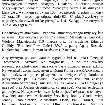
śpiewających filmowe szlagiery i talenty aktorskie drużyn
odgrywających sceny z filmów. Zwycięzcą okazała się drużyna z
klasy 2A z wynikiem 95 pkt na 100. „Po piętach" dreptały im klasy
2G oraz 2F – uzyskując odpowiednio 92 i 85 pkt. Zwycięzcy w
nagrodę spałaszowali miskę pierogów Jasia Szeląga oraz otrzymali
95 pkt. do Ligi Klas.
Dodatkowymi atrakcjami Tygodnia Humanistycznego były wyjścia
na seans "Dziewczyna z portretu" z paniami Magdaleną Fijarczyk i
Wiolettą Maciejewska (10 marca) oraz na wystawę Eduarda
Chillidy "Brzmienia" w Galeri BWA z panią Agatą Rusnak-
Kozłowską i panem Jerzym Jasińskim (12 marca).
Artystycznym podsumowaniem tygodnia był natomiast Przegląd
Twórczości Rozmaitej Na marginesie, już po raz czwarty
prezentujący plastyczne i muzyczne pasje uczniów naszej szkoły.
Na wernisażu zorganizowanym w Domu Kultury BAKARA można
było podziwiać prace plastyczne stanowiące efekt konkursu
plastycznego pt. "Człowiek". Zwycięzcami konkursu zostały:
Aleksandra Szczębara (1 miejsce), Kalina Paśko i Julia Felbinger (2
miejsce) oraz Joanna Grudniewicz (3 miejsce), którym serdecznie
gratulujemy. Na wystawie można było obejrzeć też prace o tematyce
dowolnej, autorstwa: Aleksandry Szczebary, Joanny Grudniewicz,
Joanny Szabuniewicz, Aleksandry Osak, Pauli Hauzer, Julii
Felbinger, Aleksandry Czerw, Oliwii Grochowskiej, Martyny