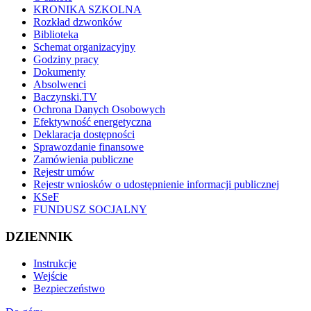
KRONIKA SZKOLNA
Rozkład dzwonków
Biblioteka
Schemat organizacyjny
Godziny pracy
Dokumenty
Absolwenci
Baczynski.TV
Ochrona Danych Osobowych
Efektywność energetyczna
Deklaracja dostępności
Sprawozdanie finansowe
Zamówienia publiczne
Rejestr umów
Rejestr wniosków o udostępnienie informacji publicznej
KSeF
FUNDUSZ SOCJALNY
DZIENNIK
Instrukcje
Wejście
Bezpieczeństwo