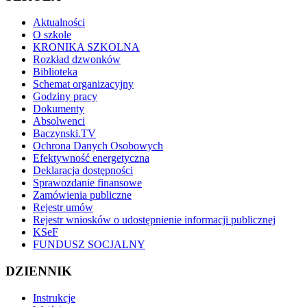
Aktualności
O szkole
KRONIKA SZKOLNA
Rozkład dzwonków
Biblioteka
Schemat organizacyjny
Godziny pracy
Dokumenty
Absolwenci
Baczynski.TV
Ochrona Danych Osobowych
Efektywność energetyczna
Deklaracja dostępności
Sprawozdanie finansowe
Zamówienia publiczne
Rejestr umów
Rejestr wniosków o udostępnienie informacji publicznej
KSeF
FUNDUSZ SOCJALNY
DZIENNIK
Instrukcje