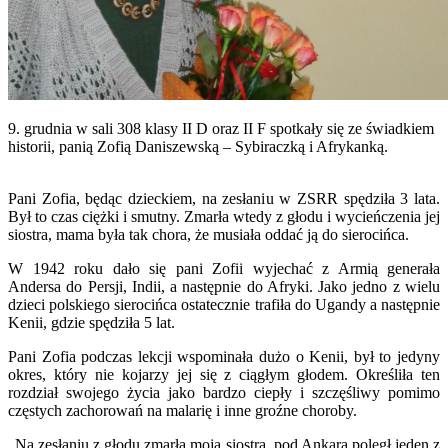
9. grudnia w sali 308 klasy II D oraz II F spotkały się ze świadkiem
historii, panią Zofią Daniszewską – Sybiraczką i Afrykanką.
Pani Zofia, będąc dzieckiem, na zesłaniu w ZSRR spędziła 3 lata.
Był to czas ciężki i smutny. Zmarła wtedy z głodu i wycieńczenia jej
siostra, mama była tak chora, że musiała oddać ją do sierocińca.
W 1942 roku dało się pani Zofii wyjechać z Armią generała
Andersa do Persji, Indii, a następnie do Afryki. Jako jedno z wielu
dzieci polskiego sierocińca ostatecznie trafiła do Ugandy a następnie
Kenii, gdzie spędziła 5 lat.
Pani Zofia podczas lekcji wspominała dużo o Kenii, był to jedyny
okres, który nie kojarzy jej się z ciągłym głodem. Określiła ten
rozdział swojego życia jako bardzo ciepły i szczęśliwy pomimo
częstych zachorowań na malarię i inne groźne choroby.
„Na zesłaniu z głodu zmarła moja siostra, pod Ankarą poległ jeden z