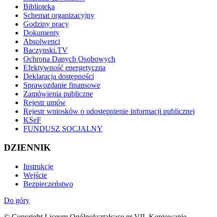
Biblioteka
Schemat organizacyjny
Godziny pracy
Dokumenty
Absolwenci
Baczynski.TV
Ochrona Danych Osobowych
Efektywność energetyczna
Deklaracja dostępności
Sprawozdanie finansowe
Zamówienia publiczne
Rejestr umów
Rejestr wniosków o udostępnienie informacji publicznej
KSeF
FUNDUSZ SOCJALNY
DZIENNIK
Instrukcje
Wejście
Bezpieczeństwo
Do góry
© Copyright Liceum Ogólnokształcące nr VII. Kopiowanie,