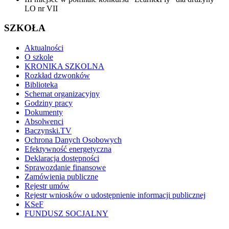
LO nr VII
SZKOŁA
Aktualności
O szkole
KRONIKA SZKOLNA
Rozkład dzwonków
Biblioteka
Schemat organizacyjny
Godziny pracy
Dokumenty
Absolwenci
Baczynski.TV
Ochrona Danych Osobowych
Efektywność energetyczna
Deklaracja dostępności
Sprawozdanie finansowe
Zamówienia publiczne
Rejestr umów
Rejestr wniosków o udostępnienie informacji publicznej
KSeF
FUNDUSZ SOCJALNY