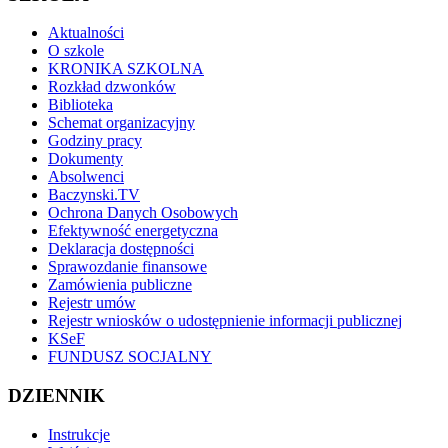
Aktualności
O szkole
KRONIKA SZKOLNA
Rozkład dzwonków
Biblioteka
Schemat organizacyjny
Godziny pracy
Dokumenty
Absolwenci
Baczynski.TV
Ochrona Danych Osobowych
Efektywność energetyczna
Deklaracja dostępności
Sprawozdanie finansowe
Zamówienia publiczne
Rejestr umów
Rejestr wniosków o udostępnienie informacji publicznej
KSeF
FUNDUSZ SOCJALNY
DZIENNIK
Instrukcje