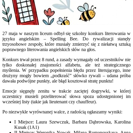
27 maja w naszym liceum odbył się szkolny konkurs literowania w
języku angielskim – Spelling Bee. Do rywalizacji stanęły
trzyosobowe zespoły, które musiały zmierzyć się z niełatwą sztuką
poprawnego literowania angielskich słów na głos.
Konkurs trwał przez 8 rund, a zasady wymagały od uczestników nie
tylko doskonałej znajomości alfabetu, ale też strategicznego
myślenia. W przypadku popełnienia błędu przez literującego, inne
drużyny mogły bowiem „podkraść” słówko rywali – udana próba
dawała podwójne punkty, ale błąd kosztował stratę punktu!
Emocje sięgnęły zenitu w trakcie zaciętej dogrywki, w której
uczestnicy musieli przeliterować słowa spoza udostępnionej im
wcześniej listy (takie jak lieutenant czy chauffeur).
Po niezwykle wyrównanej walce, z radością ogłaszamy wyniki:
I Miejsce: Laura Szewczuk, Barbara Dąbrowska, Karolina
Kusak (1A1)
II Miejsce: Weronika Nowak, Milana Romanovskaya, Anna