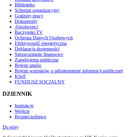
Biblioteka
Schemat organizacyjny
Godziny pracy
Dokumenty
Absolwenci
Baczynski.TV
Ochrona Danych Osobowych
Efektywność energetyczna
Deklaracja dostępności
Sprawozdanie finansowe
Zamówienia publiczne
Rejestr umów
Rejestr wniosków o udostępnienie informacji publicznej
KSeF
FUNDUSZ SOCJALNY
DZIENNIK
Instrukcje
Wejście
Bezpieczeństwo
Do góry