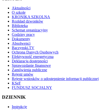
Aktualności
O szkole
KRONIKA SZKOLNA
Rozkład dzwonków
Biblioteka
Schemat organizacyjny
Godziny pracy
Dokumenty
Absolwenci
Baczynski.TV
Ochrona Danych Osobowych
Efektywność energetyczna
Deklaracja dostępności
Sprawozdanie finansowe
Zamówienia publiczne
Rejestr umów
Rejestr wniosków o udostępnienie informacji publicznej
KSeF
FUNDUSZ SOCJALNY
DZIENNIK
Instrukcje