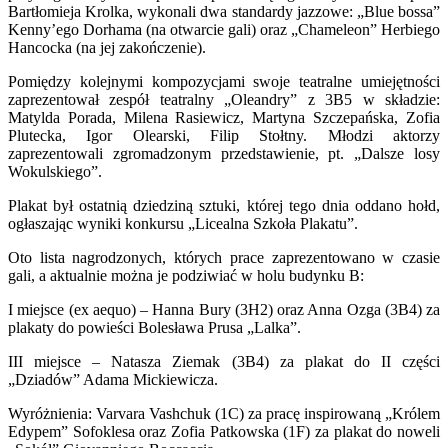
Bartłomieja Krolka, wykonali dwa standardy jazzowe: „Blue bossa”
Kenny’ego Dorhama (na otwarcie gali) oraz „Chameleon” Herbiego
Hancocka (na jej zakończenie).
Pomiędzy kolejnymi kompozycjami swoje teatralne umiejętności
zaprezentował zespół teatralny „Oleandry” z 3B5 w składzie:
Matylda Porada, Milena Rasiewicz, Martyna Szczepańska, Zofia
Plutecka, Igor Olearski, Filip Stołtny. Młodzi aktorzy
zaprezentowali zgromadzonym przedstawienie, pt. „Dalsze losy
Wokulskiego”.
Plakat był ostatnią dziedziną sztuki, której tego dnia oddano hołd,
ogłaszając wyniki konkursu „Licealna Szkoła Plakatu”.
Oto lista nagrodzonych, których prace zaprezentowano w czasie
gali, a aktualnie można je podziwiać w holu budynku B:
I miejsce (ex aequo) – Hanna Bury (3H2) oraz Anna Ozga (3B4) za
plakaty do powieści Bolesława Prusa „Lalka”.
III miejsce – Natasza Ziemak (3B4) za plakat do II części
„Dziadów” Adama Mickiewicza.
Wyróżnienia: Varvara Vashchuk (1C) za pracę inspirowaną „Królem
Edypem” Sofoklesa oraz Zofia Patkowska (1F) za plakat do noweli