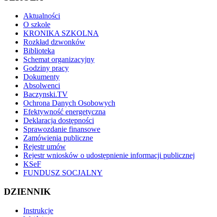
Aktualności
O szkole
KRONIKA SZKOLNA
Rozkład dzwonków
Biblioteka
Schemat organizacyjny
Godziny pracy
Dokumenty
Absolwenci
Baczynski.TV
Ochrona Danych Osobowych
Efektywność energetyczna
Deklaracja dostępności
Sprawozdanie finansowe
Zamówienia publiczne
Rejestr umów
Rejestr wniosków o udostępnienie informacji publicznej
KSeF
FUNDUSZ SOCJALNY
DZIENNIK
Instrukcje