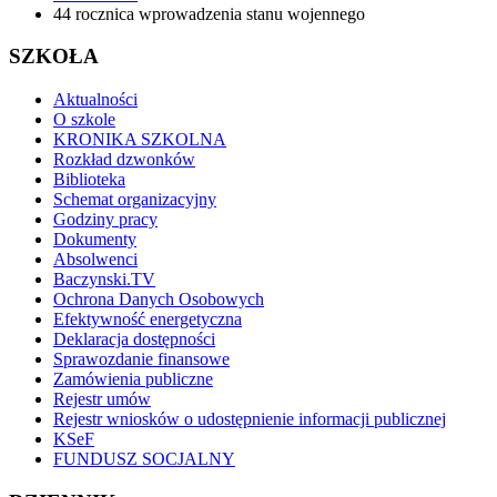
44 rocznica wprowadzenia stanu wojennego
SZKOŁA
Aktualności
O szkole
KRONIKA SZKOLNA
Rozkład dzwonków
Biblioteka
Schemat organizacyjny
Godziny pracy
Dokumenty
Absolwenci
Baczynski.TV
Ochrona Danych Osobowych
Efektywność energetyczna
Deklaracja dostępności
Sprawozdanie finansowe
Zamówienia publiczne
Rejestr umów
Rejestr wniosków o udostępnienie informacji publicznej
KSeF
FUNDUSZ SOCJALNY