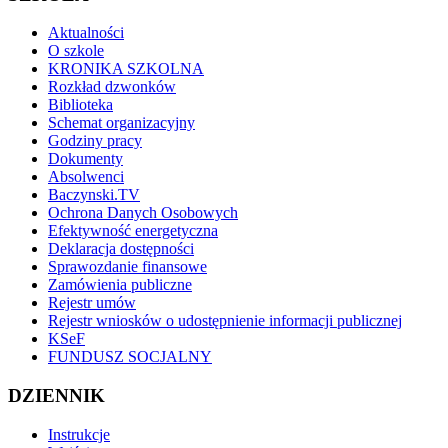
Aktualności
O szkole
KRONIKA SZKOLNA
Rozkład dzwonków
Biblioteka
Schemat organizacyjny
Godziny pracy
Dokumenty
Absolwenci
Baczynski.TV
Ochrona Danych Osobowych
Efektywność energetyczna
Deklaracja dostępności
Sprawozdanie finansowe
Zamówienia publiczne
Rejestr umów
Rejestr wniosków o udostępnienie informacji publicznej
KSeF
FUNDUSZ SOCJALNY
DZIENNIK
Instrukcje