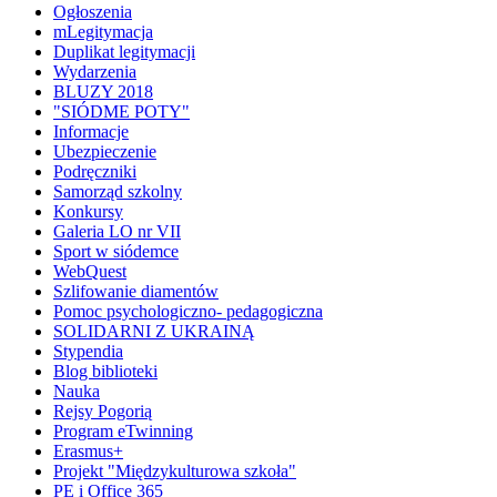
Ogłoszenia
mLegitymacja
Duplikat legitymacji
Wydarzenia
BLUZY 2018
"SIÓDME POTY"
Informacje
Ubezpieczenie
Podręczniki
Samorząd szkolny
Konkursy
Galeria LO nr VII
Sport w siódemce
WebQuest
Szlifowanie diamentów
Pomoc psychologiczno- pedagogiczna
SOLIDARNI Z UKRAINĄ
Stypendia
Blog biblioteki
Nauka
Rejsy Pogorią
Program eTwinning
Erasmus+
Projekt "Międzykulturowa szkoła"
PE i Office 365