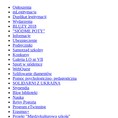
Ogłoszenia
mLegitymacja
Duplikat legitymacji
Wydarzenia
BLUZY 2018
"SIÓDME POTY"
Informacje
Ubezpieczenie
Podręczniki
Samorząd szkolny
Konkursy
Galeria LO nr VII
Sport w siódemce
WebQuest
Szlifowanie diamentów
Pomoc psychologiczno- pedagogiczna
SOLIDARNI Z UKRAINĄ
Stypendia
Blog biblioteki
Nauka
Rejsy Pogorią
Program eTwinning
Erasmus+
Projekt "Międzykulturowa szkoła"