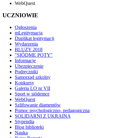
WebQuest
UCZNIOWIE
Ogłoszenia
mLegitymacja
Duplikat legitymacji
Wydarzenia
BLUZY 2018
"SIÓDME POTY"
Informacje
Ubezpieczenie
Podręczniki
Samorząd szkolny
Konkursy
Galeria LO nr VII
Sport w siódemce
WebQuest
Szlifowanie diamentów
Pomoc psychologiczno- pedagogiczna
SOLIDARNI Z UKRAINĄ
Stypendia
Blog biblioteki
Nauka