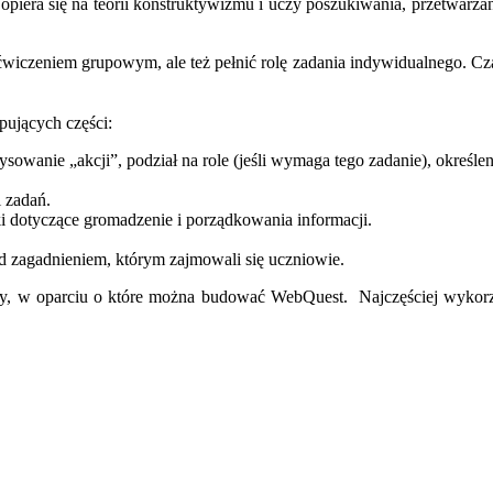
 opiera się na teorii konstruktywizmu i uczy poszukiwania, przetwarza
iczeniem grupowym, ale też pełnić rolę zadania indywidualnego. Czas
pujących części:
sowanie „akcji”, podział na role (jeśli wymaga tego zadanie), określe
 zadań.
 dotyczące gromadzenie i porządkowania informacji.
d zagadnieniem, którym zajmowali się uczniowie.
y, w oparciu o które można budować WebQuest. Najczęściej wykorzys