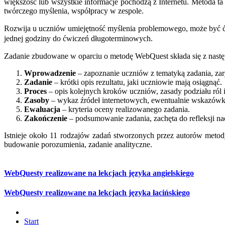
większość lub wszystkie informacje pochodzą z Internetu. Metoda ta
twórczego myślenia, współpracy w zespole.
Rozwija u uczniów umiejętność myślenia problemowego, może być ćw
jednej godziny do ćwiczeń długoterminowych.
Zadanie zbudowane w oparciu o metodę WebQuest składa się z nastę
Wprowadzenie
– zapoznanie uczniów z tematyką zadania, zary
Zadanie
– krótki opis rezultatu, jaki uczniowie mają osiągnąć.
Proces
– opis kolejnych kroków uczniów, zasady podziału ról i
Zasoby
– wykaz źródeł internetowych, ewentualnie wskazówki
Ewaluacja
– kryteria oceny realizowanego zadania.
Zakończenie
– podsumowanie zadania, zachęta do refleksji na
Istnieje około 11 rodzajów zadań stworzonych przez autorów metod
budowanie porozumienia, zadanie analityczne.
WebQuesty realizowane na lekcjach języka angielskiego
WebQuesty realizowane na lekcjach języka łacińskiego
Start