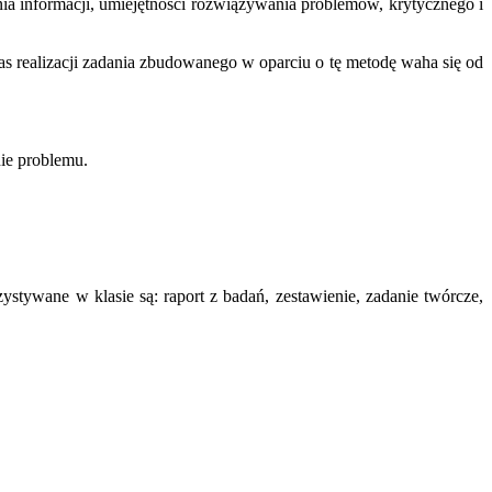
nia informacji, umiejętności rozwiązywania problemów, krytycznego i
 realizacji zadania zbudowanego w oparciu o tę metodę waha się od
nie problemu.
tywane w klasie są: raport z badań, zestawienie, zadanie twórcze,