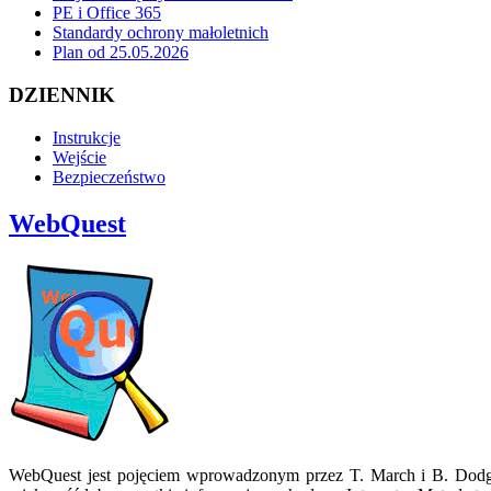
PE i Office 365
Standardy ochrony małoletnich
Plan od 25.05.2026
DZIENNIK
Instrukcje
Wejście
Bezpieczeństwo
WebQuest
WebQuest jest pojęciem wprowadzonym przez T. March i B. Dodge d