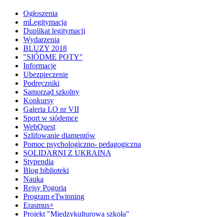
Ogłoszenia
mLegitymacja
Duplikat legitymacji
Wydarzenia
BLUZY 2018
"SIÓDME POTY"
Informacje
Ubezpieczenie
Podręczniki
Samorząd szkolny
Konkursy
Galeria LO nr VII
Sport w siódemce
WebQuest
Szlifowanie diamentów
Pomoc psychologiczno- pedagogiczna
SOLIDARNI Z UKRAINĄ
Stypendia
Blog biblioteki
Nauka
Rejsy Pogorią
Program eTwinning
Erasmus+
Projekt "Międzykulturowa szkoła"