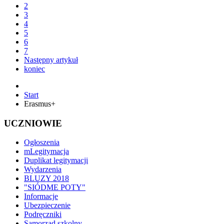
2
3
4
5
6
7
Następny artykuł
koniec
Start
Erasmus+
UCZNIOWIE
Ogłoszenia
mLegitymacja
Duplikat legitymacji
Wydarzenia
BLUZY 2018
"SIÓDME POTY"
Informacje
Ubezpieczenie
Podręczniki
Samorząd szkolny