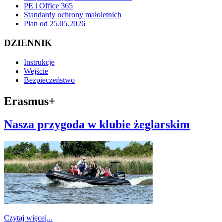
PE i Office 365
Standardy ochrony małoletnich
Plan od 25.05.2026
DZIENNIK
Instrukcje
Wejście
Bezpieczeństwo
Erasmus+
Nasza przygoda w klubie żeglarskim
Czytaj więcej...