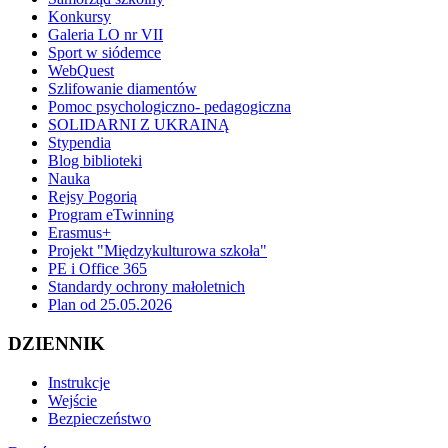
Konkursy
Galeria LO nr VII
Sport w siódemce
WebQuest
Szlifowanie diamentów
Pomoc psychologiczno- pedagogiczna
SOLIDARNI Z UKRAINĄ
Stypendia
Blog biblioteki
Nauka
Rejsy Pogorią
Program eTwinning
Erasmus+
Projekt "Międzykulturowa szkoła"
PE i Office 365
Standardy ochrony małoletnich
Plan od 25.05.2026
DZIENNIK
Instrukcje
Wejście
Bezpieczeństwo