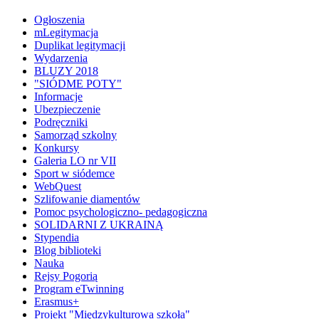
Ogłoszenia
mLegitymacja
Duplikat legitymacji
Wydarzenia
BLUZY 2018
"SIÓDME POTY"
Informacje
Ubezpieczenie
Podręczniki
Samorząd szkolny
Konkursy
Galeria LO nr VII
Sport w siódemce
WebQuest
Szlifowanie diamentów
Pomoc psychologiczno- pedagogiczna
SOLIDARNI Z UKRAINĄ
Stypendia
Blog biblioteki
Nauka
Rejsy Pogorią
Program eTwinning
Erasmus+
Projekt "Międzykulturowa szkoła"