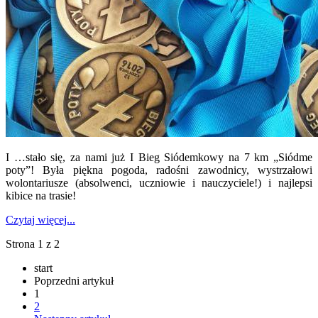
I …stało się, za nami już I Bieg Siódemkowy na 7 km „Siódme
poty”! Była piękna pogoda, radośni zawodnicy, wystrzałowi
wolontariusze (absolwenci, uczniowie i nauczyciele!) i najlepsi
kibice na trasie!
Czytaj więcej...
Strona 1 z 2
start
Poprzedni artykuł
1
2