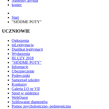
Następny artykuł
koniec
Start
"SIÓDME POTY"
UCZNIOWIE
Ogłoszenia
mLegitymacja
Duplikat legitymacji
Wydarzenia
BLUZY 2018
"SIÓDME POTY"
Informacje
Ubezpieczenie
Podręczniki
Samorząd szkolny
Konkursy
Galeria LO nr VII
Sport w siódemce
WebQuest
Szlifowanie diamentów
Pomoc psychologiczno- pedagogiczna