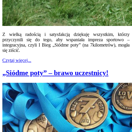
Z wielką radością i satysfakcją dziękuję wszystkim, którzy
przyczynili się do tego, aby wspaniała impreza sportowo –
integracyjna, czyli I Bieg „Siódme poty” (na 7kilometrów), mogła
się ziścić.
Czytaj więcej...
„Siódme poty” – brawo uczestnicy!