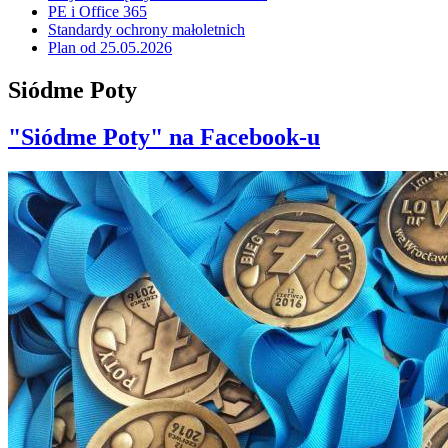
PE i Office 365
Standardy ochrony małoletnich
Plan od 25.05.2026
Siódme Poty
"Siódme Poty" na Facebook-u