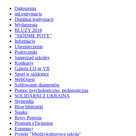
Ogłoszenia
mLegitymacja
Duplikat legitymacji
Wydarzenia
BLUZY 2018
"SIÓDME POTY"
Informacje
Ubezpieczenie
Podręczniki
Samorząd szkolny
Konkursy
Galeria LO nr VII
Sport w siódemce
WebQuest
Szlifowanie diamentów
Pomoc psychologiczno- pedagogiczna
SOLIDARNI Z UKRAINĄ
Stypendia
Blog biblioteki
Nauka
Rejsy Pogorią
Program eTwinning
Erasmus+
Projekt "Międzykulturowa szkoła"