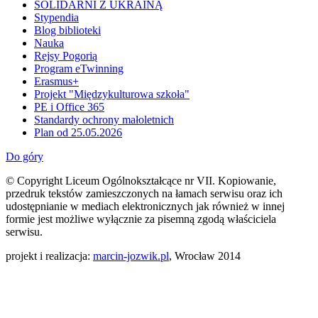
SOLIDARNI Z UKRAINĄ
Stypendia
Blog biblioteki
Nauka
Rejsy Pogorią
Program eTwinning
Erasmus+
Projekt "Międzykulturowa szkoła"
PE i Office 365
Standardy ochrony małoletnich
Plan od 25.05.2026
Do góry
© Copyright Liceum Ogólnokształcące nr VII. Kopiowanie,
przedruk tekstów zamieszczonych na łamach serwisu oraz ich
udostępnianie w mediach elektronicznych jak również w innej
formie jest możliwe wyłącznie za pisemną zgodą właściciela
serwisu.
projekt i realizacja:
marcin-jozwik.pl
, Wrocław 2014