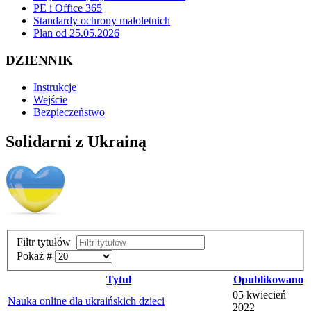
PE i Office 365
Standardy ochrony małoletnich
Plan od 25.05.2026
DZIENNIK
Instrukcje
Wejście
Bezpieczeństwo
Solidarni z Ukrainą
Filtr tytułów
Pokaż #
Tytuł
Opublikowano
05 kwiecień
Nauka online dla ukraińskich dzieci
2022