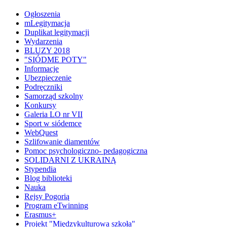
Ogłoszenia
mLegitymacja
Duplikat legitymacji
Wydarzenia
BLUZY 2018
"SIÓDME POTY"
Informacje
Ubezpieczenie
Podręczniki
Samorząd szkolny
Konkursy
Galeria LO nr VII
Sport w siódemce
WebQuest
Szlifowanie diamentów
Pomoc psychologiczno- pedagogiczna
SOLIDARNI Z UKRAINĄ
Stypendia
Blog biblioteki
Nauka
Rejsy Pogorią
Program eTwinning
Erasmus+
Projekt "Międzykulturowa szkoła"