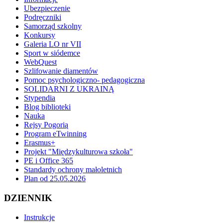
Ubezpieczenie
Podręczniki
Samorząd szkolny
Konkursy
Galeria LO nr VII
Sport w siódemce
WebQuest
Szlifowanie diamentów
Pomoc psychologiczno- pedagogiczna
SOLIDARNI Z UKRAINĄ
Stypendia
Blog biblioteki
Nauka
Rejsy Pogorią
Program eTwinning
Erasmus+
Projekt "Międzykulturowa szkoła"
PE i Office 365
Standardy ochrony małoletnich
Plan od 25.05.2026
DZIENNIK
Instrukcje