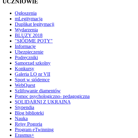
UCZNIOWIE
Ogłoszenia
mLegitymacja
Duplikat legitymacji
Wydarzenia
BLUZY 2018
"SIÓDME POTY"
Informacje
Ubezpieczenie
Podręczniki
Samorząd szkolny
Konkursy
Galeria LO nr VII
Sport w siódemce
WebQuest
Szlifowanie diamentów
Pomoc psychologiczno- pedagogiczna
SOLIDARNI Z UKRAINĄ
Stypendia
Blog biblioteki
Nauka
Rejsy Pogorią
Program eTwinning
Erasmus+