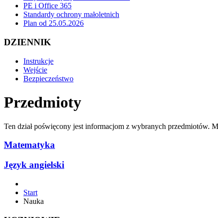
PE i Office 365
Standardy ochrony małoletnich
Plan od 25.05.2026
DZIENNIK
Instrukcje
Wejście
Bezpieczeństwo
Przedmioty
Ten dział poświęcony jest informacjom z wybranych przedmiotów. M
Matematyka
Język angielski
Start
Nauka