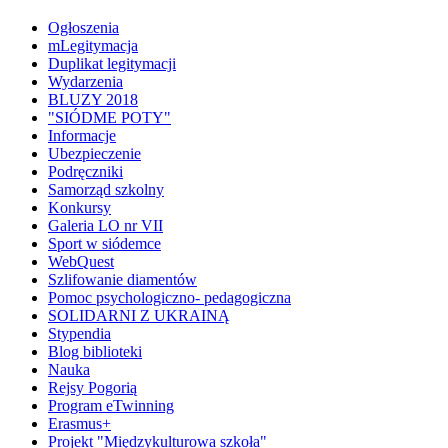
Ogłoszenia
mLegitymacja
Duplikat legitymacji
Wydarzenia
BLUZY 2018
"SIÓDME POTY"
Informacje
Ubezpieczenie
Podręczniki
Samorząd szkolny
Konkursy
Galeria LO nr VII
Sport w siódemce
WebQuest
Szlifowanie diamentów
Pomoc psychologiczno- pedagogiczna
SOLIDARNI Z UKRAINĄ
Stypendia
Blog biblioteki
Nauka
Rejsy Pogorią
Program eTwinning
Erasmus+
Projekt "Międzykulturowa szkoła"