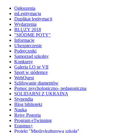
Ogłoszenia
mLegitymacja
Duplikat legitymacji
Wydarzenia
BLUZY 2018
"SIÓDME POTY"
Informacje
Ubezpieczenie
Podręczniki
Samorząd szkolny
Konkursy
Galeria LO nr VII
Sport w siódemce
WebQuest
Szlifowanie diamentów
Pomoc psychologiczno- pedagogiczna
SOLIDARNI Z UKRAINĄ
Stypendia
Blog biblioteki
Nauka
Rejsy Pogorią
Program eTwinning
Erasmus+
Projekt "Międzykulturowa szkoła"