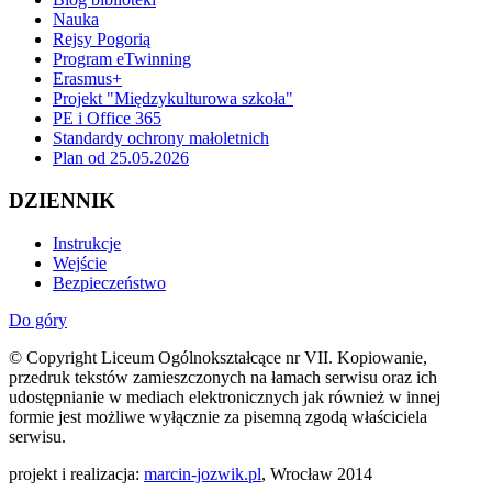
Nauka
Rejsy Pogorią
Program eTwinning
Erasmus+
Projekt "Międzykulturowa szkoła"
PE i Office 365
Standardy ochrony małoletnich
Plan od 25.05.2026
DZIENNIK
Instrukcje
Wejście
Bezpieczeństwo
Do góry
© Copyright Liceum Ogólnokształcące nr VII. Kopiowanie,
przedruk tekstów zamieszczonych na łamach serwisu oraz ich
udostępnianie w mediach elektronicznych jak również w innej
formie jest możliwe wyłącznie za pisemną zgodą właściciela
serwisu.
projekt i realizacja:
marcin-jozwik.pl
, Wrocław 2014