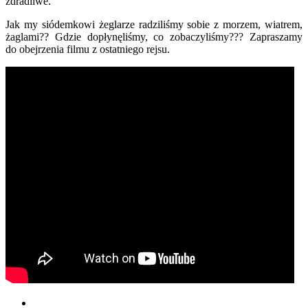
zdradliwe.
Jak my siódemkowi żeglarze radziliśmy sobie z morzem, wiatrem,
żaglami?? Gdzie dopłynęliśmy, co zobaczyliśmy??? Zapraszamy
do obejrzenia filmu z ostatniego rejsu.