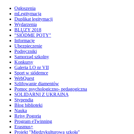
Ogłoszenia
mLegitymacja
Duplikat legitymacji
Wydarzenia
BLUZY 2018
"SIÓDME POTY"
Informacje
Ubezpieczenie
Podręczniki
Samorząd szkolny
Konkursy
Galeria LO nr VII
Sport w siódemce
WebQuest
Szlifowanie diamentów
Pomoc psychologiczno- pedagogiczna
SOLIDARNI Z UKRAINĄ
Stypendia
Blog biblioteki
Nauka
Rejsy Pogorią
Program eTwinning
Erasmus+
Projekt "Międzykulturowa szkoła"