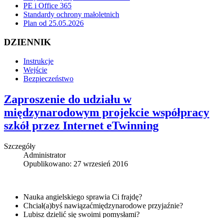
PE i Office 365
Standardy ochrony małoletnich
Plan od 25.05.2026
DZIENNIK
Instrukcje
Wejście
Bezpieczeństwo
Zaproszenie do udziału w
międzynarodowym projekcie współpracy
szkół przez Internet eTwinning
Szczegóły
Administrator
Opublikowano: 27 wrzesień 2016
Nauka angielskiego sprawia Ci frajdę?
Chciał(a)byś nawiązaćmiędzynarodowe przyjaźnie?
Lubisz dzielić się swoimi pomysłami?