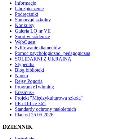
Informacje
Ubezpieczenie
Podręczniki
Samorząd szkolny
Konkursy
Galeria LO nr VII
Sport w siódemce
WebQuest
Szlifowanie diamentów
Pomoc psychologiczno- pedagogiczna
SOLIDARNI Z UKRAINĄ
Stypendia
Blog biblioteki
Nauka
Rejsy Pogorią
Program eTwinning
Erasmus+
Projekt "Międzykulturowa szkoła"
PE i Office 365
Standardy ochrony małoletnich
Plan od 25.05.2026
DZIENNIK
Instrukcje