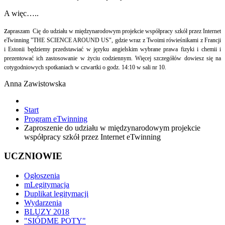
A więc…..
z
apraszam Cię do udziału w międzynarodowym projekcie współpracy szkół przez Internet
eTwinning "THE SCIENCE AROUND US", gdzie wraz z Twoimi rówieśnikami z Francji
i Estonii będziemy przedstawiać w języku angielskim wybrane prawa fizyki i chemii i
prezentować ich zastosowanie w życiu codziennym. Więcej szczegółów dowiesz się na
cotygodniowych spotkaniach w czwartki o godz. 14:10 w sali nr 10.
Anna Zawistowska
Start
Program eTwinning
Zaproszenie do udziału w międzynarodowym projekcie
współpracy szkół przez Internet eTwinning
UCZNIOWIE
Ogłoszenia
mLegitymacja
Duplikat legitymacji
Wydarzenia
BLUZY 2018
"SIÓDME POTY"