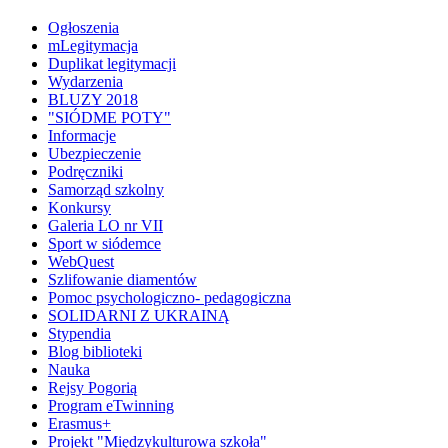
Ogłoszenia
mLegitymacja
Duplikat legitymacji
Wydarzenia
BLUZY 2018
"SIÓDME POTY"
Informacje
Ubezpieczenie
Podręczniki
Samorząd szkolny
Konkursy
Galeria LO nr VII
Sport w siódemce
WebQuest
Szlifowanie diamentów
Pomoc psychologiczno- pedagogiczna
SOLIDARNI Z UKRAINĄ
Stypendia
Blog biblioteki
Nauka
Rejsy Pogorią
Program eTwinning
Erasmus+
Projekt "Międzykulturowa szkoła"