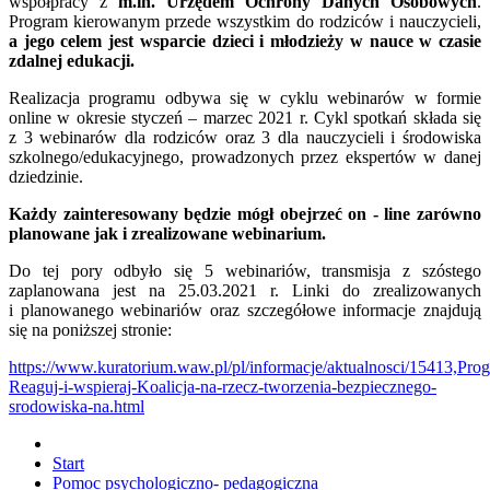
współpracy z
m.in. Urzędem Ochrony Danych Osobowych
.
Program kierowanym przede wszystkim do rodziców i nauczycieli,
a jego celem jest wsparcie dzieci i młodzieży w nauce w czasie
zdalnej edukacji.
Realizacja programu odbywa się w cyklu webinarów w formie
online w okresie styczeń – marzec 2021 r. Cykl spotkań składa się
z 3 webinarów dla rodziców oraz 3 dla nauczycieli i środowiska
szkolnego/edukacyjnego, prowadzonych przez ekspertów w danej
dziedzinie.
Każdy zainteresowany będzie mógł obejrzeć on - line zarówno
planowane jak i zrealizowane webinarium.
Do tej pory odbyło się 5 webinariów, transmisja z szóstego
zaplanowana jest na 25.03.2021 r. Linki do zrealizowanych
i planowanego webinariów oraz szczegółowe informacje znajdują
się na poniższej stronie:
https://www.kuratorium.waw.pl/pl/informacje/aktualnosci/15413,Pro
Reaguj-i-wspieraj-Koalicja-na-rzecz-tworzenia-bezpiecznego-
srodowiska-na.html
Start
Pomoc psychologiczno- pedagogiczna