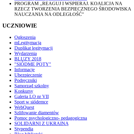
PROGRAM ,,REAGUJ I WSPIERAJ. KOALICJA NA
RZECZ TWORZENIA BEZPIECZNEGO ŚRODOWISKA
NAUCZANIA NA ODLEGŁOŚĆ"
UCZNIOWIE
Ogłoszenia
mLegitymacja
Duplikat legitymacji
Wydarzenia
BLUZY 2018
"SIÓDME POTY"
Informacje
Ubezpieczenie
Podręczniki
Samorząd szkolny
Konkursy
Galeria LO nr VII
Sport w siódemce
WebQuest
Szlifowanie diamentów
Pomoc psychologiczno- pedagogiczna
SOLIDARNI Z UKRAINĄ
Stypendia