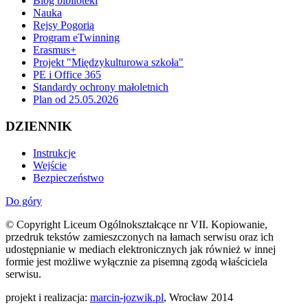
Blog biblioteki
Nauka
Rejsy Pogorią
Program eTwinning
Erasmus+
Projekt "Międzykulturowa szkoła"
PE i Office 365
Standardy ochrony małoletnich
Plan od 25.05.2026
DZIENNIK
Instrukcje
Wejście
Bezpieczeństwo
Do góry
© Copyright Liceum Ogólnokształcące nr VII. Kopiowanie,
przedruk tekstów zamieszczonych na łamach serwisu oraz ich
udostępnianie w mediach elektronicznych jak również w innej
formie jest możliwe wyłącznie za pisemną zgodą właściciela
serwisu.
projekt i realizacja:
marcin-jozwik.pl
, Wrocław 2014