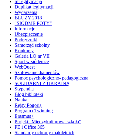
mLegitymacja
Duplikat legitymacji
Wydarzenia
BLUZY 2018
"SIÓDME POTY"
Informacje
Ubezpieczenie
Podręczniki
Samorząd szkolny
Konkursy
Galeria LO nr VII
Sport w siódemce
WebQuest
Szlifowanie diamentów
Pomoc psychologiczno- pedagogiczna
SOLIDARNI Z UKRAINĄ
Stypendia
Blog biblioteki
Nauka
Rejsy Pogorią
Program eTwinning
Erasmus+
Projekt "Międzykulturowa szkoła"
PE i Office 365
Standardy ochrony małoletnich