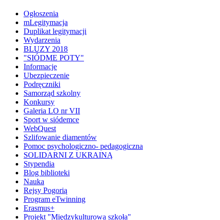
Ogłoszenia
mLegitymacja
Duplikat legitymacji
Wydarzenia
BLUZY 2018
"SIÓDME POTY"
Informacje
Ubezpieczenie
Podręczniki
Samorząd szkolny
Konkursy
Galeria LO nr VII
Sport w siódemce
WebQuest
Szlifowanie diamentów
Pomoc psychologiczno- pedagogiczna
SOLIDARNI Z UKRAINĄ
Stypendia
Blog biblioteki
Nauka
Rejsy Pogorią
Program eTwinning
Erasmus+
Projekt "Międzykulturowa szkoła"