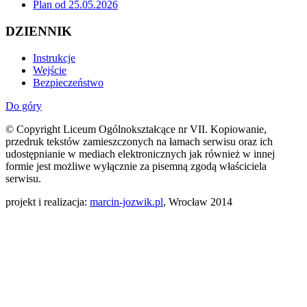
Plan od 25.05.2026
DZIENNIK
Instrukcje
Wejście
Bezpieczeństwo
Do góry
© Copyright Liceum Ogólnokształcące nr VII. Kopiowanie,
przedruk tekstów zamieszczonych na łamach serwisu oraz ich
udostępnianie w mediach elektronicznych jak również w innej
formie jest możliwe wyłącznie za pisemną zgodą właściciela
serwisu.
projekt i realizacja:
marcin-jozwik.pl
, Wrocław 2014