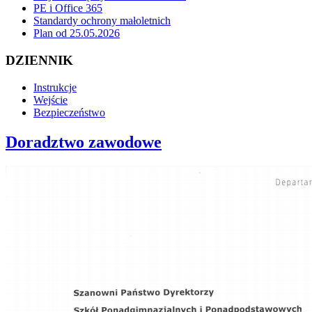
PE i Office 365
Standardy ochrony małoletnich
Plan od 25.05.2026
DZIENNIK
Instrukcje
Wejście
Bezpieczeństwo
Doradztwo zawodowe