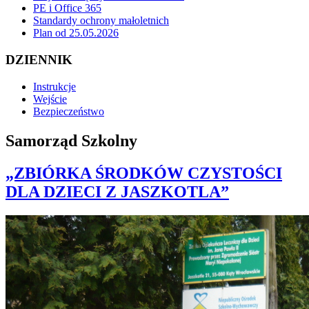
PE i Office 365
Standardy ochrony małoletnich
Plan od 25.05.2026
DZIENNIK
Instrukcje
Wejście
Bezpieczeństwo
Samorząd Szkolny
„ZBIÓRKA ŚRODKÓW CZYSTOŚCI
DLA DZIECI Z JASZKOTLA”