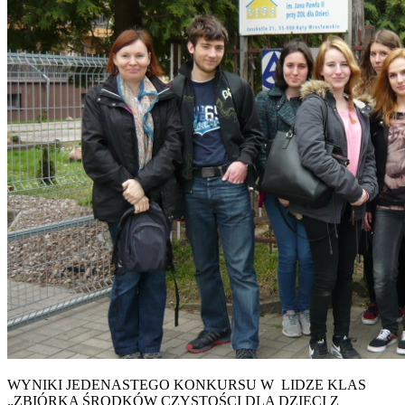
WYNIKI JEDENASTEGO KONKURSU W LIDZE KLAS
„ZBIÓRKA ŚRODKÓW CZYSTOŚCI DLA DZIECI Z