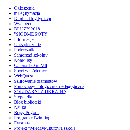
Ogłoszenia
mLegitymacja
Duplikat legitymacji
Wydarzenia
BLUZY 2018
"SIÓDME POTY"
Informacje
Ubezpieczenie
Podręczniki
Samorząd szkolny
Konkursy
Galeria LO nr VII
Sport w siódemce
WebQuest
Szlifowanie diamentów
Pomoc psychologiczno- pedagogiczna
SOLIDARNI Z UKRAINĄ
Stypendia
Blog biblioteki
Nauka
Rejsy Pogorią
Program eTwinning
Erasmus+
Projekt "Międzykulturowa szkoła"