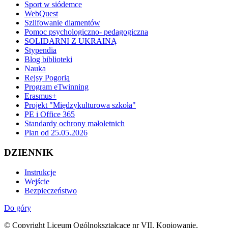
Sport w siódemce
WebQuest
Szlifowanie diamentów
Pomoc psychologiczno- pedagogiczna
SOLIDARNI Z UKRAINĄ
Stypendia
Blog biblioteki
Nauka
Rejsy Pogorią
Program eTwinning
Erasmus+
Projekt "Międzykulturowa szkoła"
PE i Office 365
Standardy ochrony małoletnich
Plan od 25.05.2026
DZIENNIK
Instrukcje
Wejście
Bezpieczeństwo
Do góry
© Copyright Liceum Ogólnokształcące nr VII. Kopiowanie,