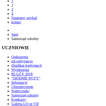
1
2
3
4
Następny artykuł
koniec
Start
Samorząd szkolny
UCZNIOWIE
Ogłoszenia
mLegitymacja
Duplikat legitymacji
Wydarzenia
BLUZY 2018
"SIÓDME POTY"
Informacje
Ubezpieczenie
Podręczniki
Samorząd szkolny
Konkursy
Galeria LO nr VII