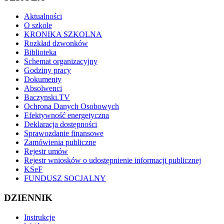
Aktualności
O szkole
KRONIKA SZKOLNA
Rozkład dzwonków
Biblioteka
Schemat organizacyjny
Godziny pracy
Dokumenty
Absolwenci
Baczynski.TV
Ochrona Danych Osobowych
Efektywność energetyczna
Deklaracja dostępności
Sprawozdanie finansowe
Zamówienia publiczne
Rejestr umów
Rejestr wniosków o udostępnienie informacji publicznej
KSeF
FUNDUSZ SOCJALNY
DZIENNIK
Instrukcje