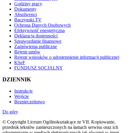
Godziny pracy
Dokumenty
Absolwenci
Baczynski.TV
Ochrona Danych Osobowych
Efektywność energetyczna
Deklaracja dostępności
Sprawozdanie finansowe
Zamówienia publiczne
Rejestr umów
Rejestr wniosków o udostępnienie informacji publicznej
KSeF
FUNDUSZ SOCJALNY
DZIENNIK
Instrukcje
Wejście
Bezpieczeństwo
Do góry
© Copyright Liceum Ogólnokształcące nr VII. Kopiowanie,
przedruk tekstów zamieszczonych na łamach serwisu oraz ich
udostępnianie w mediach elektronicznych jak również w innej