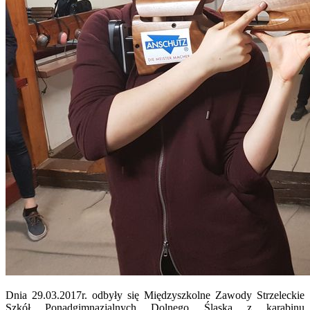
Dnia 29.03.2017r. odbyły się Międzyszkolne Zawody Strzeleckie
Szkół Ponadgimnazjalnych Dolnego Śląska z karabinu