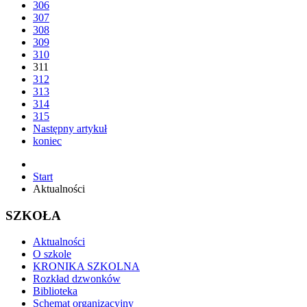
306
307
308
309
310
311
312
313
314
315
Następny artykuł
koniec
Start
Aktualności
SZKOŁA
Aktualności
O szkole
KRONIKA SZKOLNA
Rozkład dzwonków
Biblioteka
Schemat organizacyjny