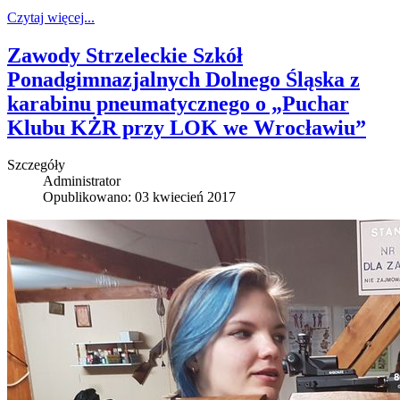
Czytaj więcej...
Zawody Strzeleckie Szkół
Ponadgimnazjalnych Dolnego Śląska z
karabinu pneumatycznego o „Puchar
Klubu KŻR przy LOK we Wrocławiu”
Szczegóły
Administrator
Opublikowano: 03 kwiecień 2017