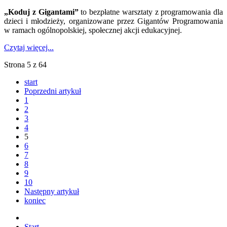
„Koduj z Gigantami”
to bezpłatne warsztaty z programowania dla
dzieci i młodzieży, organizowane przez Gigantów Programowania
w ramach ogólnopolskiej, społecznej akcji edukacyjnej.
Czytaj więcej...
Strona 5 z 64
start
Poprzedni artykuł
1
2
3
4
5
6
7
8
9
10
Następny artykuł
koniec
Start