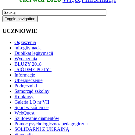
Toggle navigation
UCZNIOWIE
Ogłoszenia
mLegitymacja
Duplikat legitymacji
Wydarzenia
BLUZY 2018
"SIÓDME POTY"
Informacje
Ubezpieczenie
Podręczniki
Samorząd szkolny
Konkursy
Galeria LO nr VII
Sport w siódemce
WebQuest
Szlifowanie diamentów
Pomoc psychologiczno- pedagogiczna
SOLIDARNI Z UKRAINĄ
Stypendia