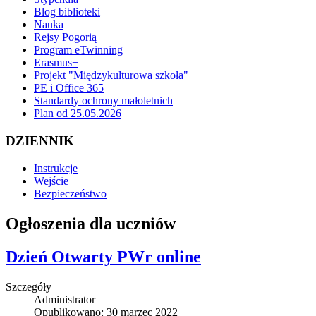
Blog biblioteki
Nauka
Rejsy Pogorią
Program eTwinning
Erasmus+
Projekt "Międzykulturowa szkoła"
PE i Office 365
Standardy ochrony małoletnich
Plan od 25.05.2026
DZIENNIK
Instrukcje
Wejście
Bezpieczeństwo
Ogłoszenia dla uczniów
Dzień Otwarty PWr online
Szczegóły
Administrator
Opublikowano: 30 marzec 2022