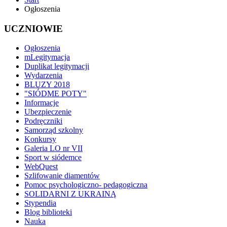
Ogłoszenia
UCZNIOWIE
Ogłoszenia
mLegitymacja
Duplikat legitymacji
Wydarzenia
BLUZY 2018
"SIÓDME POTY"
Informacje
Ubezpieczenie
Podręczniki
Samorząd szkolny
Konkursy
Galeria LO nr VII
Sport w siódemce
WebQuest
Szlifowanie diamentów
Pomoc psychologiczno- pedagogiczna
SOLIDARNI Z UKRAINĄ
Stypendia
Blog biblioteki
Nauka