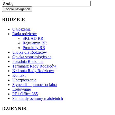
Toggle navigation
RODZICE
Ogłoszenia
Rada rodziców
SKŁAD RR
Regulamin RR
Protokoły RR
Ulotka dla Rodziców
Opieka stomatologiczna
Poradnia Rodzinna
Terminarz Rady Rodziców
Nr konta Rady Rodziców
Kontakt
Ubezpieczenie
Stypendia i pomoc socjalna
Logowanie
PE i Office 365
Standardy ochrony małoletnich
DZIENNIK