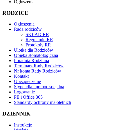
Ogłoszenia
RODZICE
Ogłoszenia
Rada rodziców
SKŁAD RR
Regulamin RR
Protokoły RR
Ulotka dla Rodziców
Opieka stomatologiczna
Poradnia Rodzinna
Terminarz Rady Rodziców
Nr konta Rady Rodziców
Kontakt
Ubezpieczenie
Stypendia i pomoc socjalna
Logowanie
PE i Office 365
Standardy ochrony małoletnich
DZIENNIK
Instrukcje