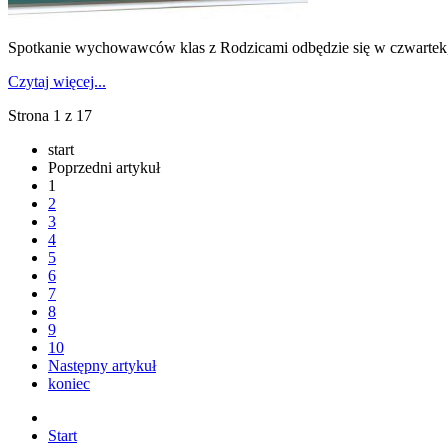
Spotkanie wychowawców klas z Rodzicami odbędzie się w czwartek, 
Czytaj więcej...
Strona 1 z 17
start
Poprzedni artykuł
1
2
3
4
5
6
7
8
9
10
Następny artykuł
koniec
Start