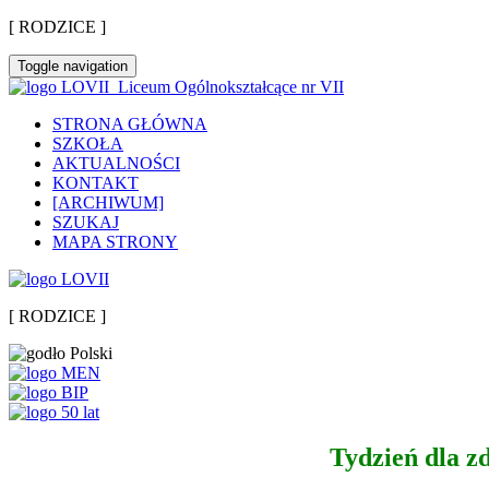
[ RODZICE ]
Poradnia Rodzi
Toggle navigation
Liceum Ogólnokształcące nr VII
Fundacji Promyk Słoń
STRONA GŁÓWNA
SZKOŁA
AKTUALNOŚCI
KONTAKT
[ARCHIWUM]
SZUKAJ
MAPA STRONY
[ RODZICE ]
Tydzień dla z