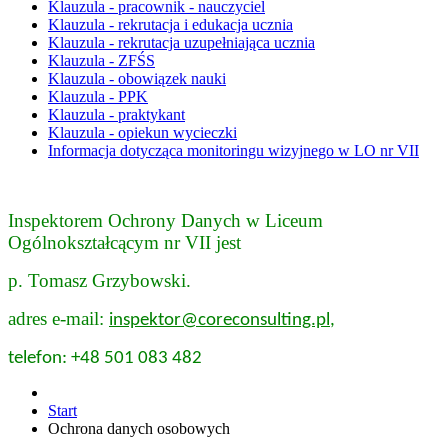
Klauzula - pracownik - nauczyciel
Klauzula - rekrutacja i edukacja ucznia
Klauzula - rekrutacja uzupełniająca ucznia
Klauzula - ZFŚS
Klauzula - obowiązek nauki
Klauzula - PPK
Klauzula - praktykant
Klauzula - opiekun wycieczki
Informacja dotycząca monitoringu wizyjnego w LO nr VII
Inspektorem Ochrony Danych w Liceum
Ogólnokształcącym nr VII jest
p. Tomasz Grzybowski.
adres e-mail:
inspektor@coreconsulting.pl
,
telefon: +48 501 083 482
Start
Ochrona danych osobowych