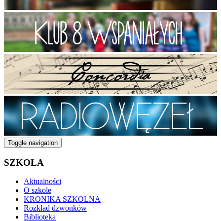
Toggle navigation
SZKOŁA
Aktualności
O szkole
KRONIKA SZKOLNA
Rozkład dzwonków
Biblioteka